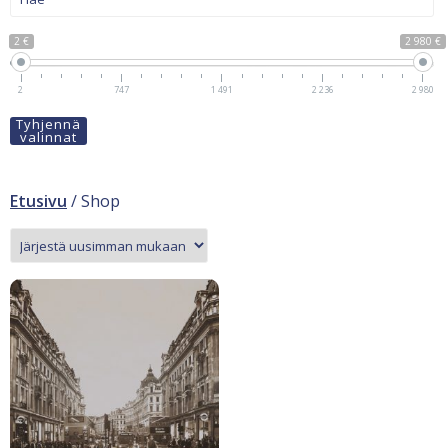
2 €
2 980 €
2
747
1 491
2 236
2 980
Tyhjennä
valinnat
Etusivu
/ Shop