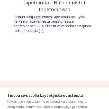
tapetointia – Näin onnistut
tapetoinnissa
Seinän pohjatyöt ennen tapetointia ovat yksi
tärkeimmistä vaiheista onnistuneessa
tapetoinnissa. Huolellisesti valmisteltu seinäpinta
auttaa tapettia […]
Tilaa uutiskirje
Tietoa sivustolla käytetyistä evästeistä
Käytämme sivustollamme evästeitä kerätäksemme ja
Haluaisitko nähdä uusimmat tapettimallistot heti
analysoidaksemme sivuston suorituskykyä ja käyttöä,