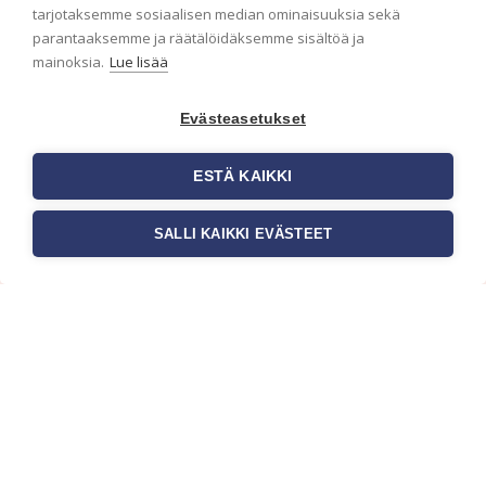
ensimmäisenä? Naputtele tiedot alas niin
tarjotaksemme sosiaalisen median ominaisuuksia sekä
pidämme sinut ajantasalla.
parantaaksemme ja räätälöidäksemme sisältöä ja
mainoksia.
Lue lisää
Evästeasetukset
ESTÄ KAIKKI
SALLI KAIKKI EVÄSTEET
c/o Suomen AM-Markkinointi Oy
Olemme kotimaisten tapettimarkkinoiden
edelläkävijänä ja tuomme kansainväliset
sisustus- ja tapettitrendit suomalaisiin koteihin.
Etsimme jatkuvasti uusia ideoita, inspiraatiota ja