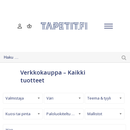
Verkkokauppa – Kaikki
tuotteet
Valmistaja
Väri
Teema & tyyli
Kuosi tai pinta
Paloluokiteltu tapetti
Mallistot