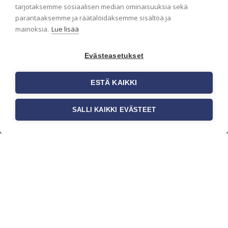
pidämme sinut ajantasalla.
tarjotaksemme sosiaalisen median ominaisuuksia sekä
parantaaksemme ja räätälöidäksemme sisältöä ja
mainoksia.
Lue lisää
Evästeasetukset
ESTÄ KAIKKI
SALLI KAIKKI EVÄSTEET
c/o Suomen AM-Markkinointi Oy
Olemme kotimaisten tapettimarkkinoiden
edelläkävijänä ja tuomme kansainväliset
sisustus- ja tapettitrendit suomalaisiin koteihin.
Etsimme jatkuvasti uusia ideoita, inspiraatiota ja
trendejä kansainvälisiltä markkinoilta.