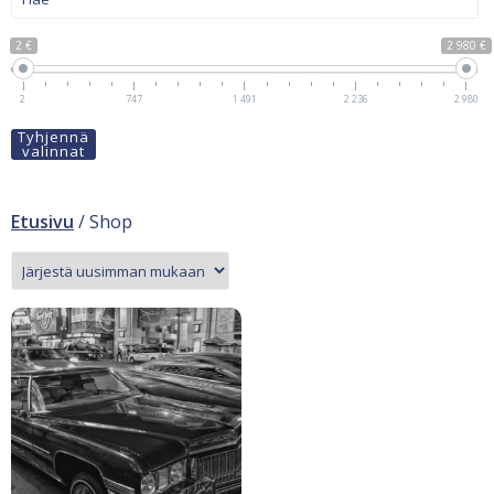
2 €
2 980 €
2
747
1 491
2 236
2 980
Tyhjennä
valinnat
Etusivu
/ Shop