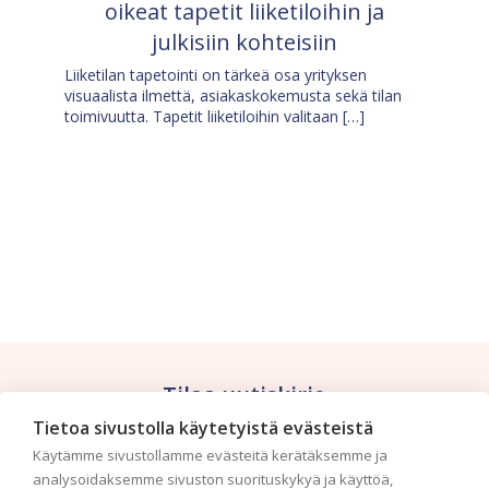
oikeat tapetit liiketiloihin ja
julkisiin kohteisiin
Liiketilan tapetointi on tärkeä osa yrityksen
visuaalista ilmettä, asiakaskokemusta sekä tilan
toimivuutta. Tapetit liiketiloihin valitaan […]
Tilaa uutiskirje
Tietoa sivustolla käytetyistä evästeistä
Haluaisitko nähdä uusimmat tapettimallistot heti
Käytämme sivustollamme evästeitä kerätäksemme ja
ensimmäisenä? Naputtele tiedot alas niin
analysoidaksemme sivuston suorituskykyä ja käyttöä,