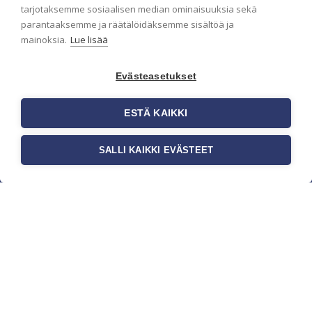
pidämme sinut ajantasalla.
tarjotaksemme sosiaalisen median ominaisuuksia sekä
parantaaksemme ja räätälöidäksemme sisältöä ja
mainoksia.
Lue lisää
Evästeasetukset
ESTÄ KAIKKI
SALLI KAIKKI EVÄSTEET
c/o Suomen AM-Markkinointi Oy
Olemme kotimaisten tapettimarkkinoiden
edelläkävijänä ja tuomme kansainväliset
sisustus- ja tapettitrendit suomalaisiin koteihin.
Etsimme jatkuvasti uusia ideoita, inspiraatiota ja
trendejä kansainvälisiltä markkinoilta.