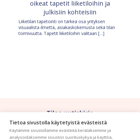
oikeat tapetit liiketiloihin ja
julkisiin kohteisiin
Liiketilan tapetointi on tärkeä osa yrityksen
visuaalista ilmettä, asiakaskokemusta sekä tilan
toimivuutta. Tapetit liiketiloihin valitaan […]
Tilaa uutiskirje
Tietoa sivustolla käytetyistä evästeistä
Haluaisitko nähdä uusimmat tapettimallistot heti
Käytämme sivustollamme evästeitä kerätäksemme ja
ensimmäisenä? Naputtele tiedot alas niin
analysoidaksemme sivuston suorituskykyä ja käyttöä,