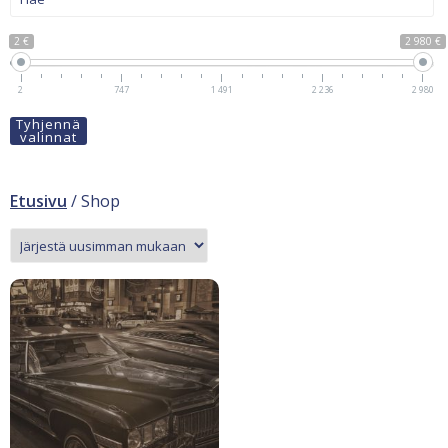
2 €
2 980 €
2
747
1 491
2 236
2 980
Tyhjennä
valinnat
Etusivu
/ Shop