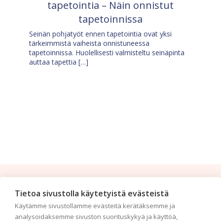
tapetointia – Näin onnistut
tapetoinnissa
Seinän pohjatyöt ennen tapetointia ovat yksi
tärkeimmistä vaiheista onnistuneessa
tapetoinnissa. Huolellisesti valmisteltu seinäpinta
auttaa tapettia […]
Tilaa uutiskirje
Tietoa sivustolla käytetyistä evästeistä
Käytämme sivustollamme evästeitä kerätäksemme ja
Haluaisitko nähdä uusimmat tapettimallistot heti
analysoidaksemme sivuston suorituskykyä ja käyttöä,