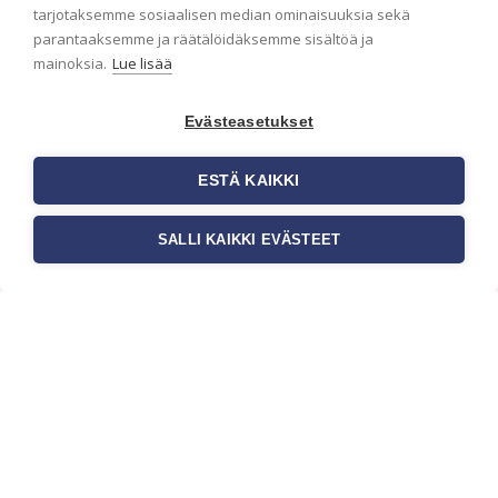
ensimmäisenä? Naputtele tiedot alas niin
tarjotaksemme sosiaalisen median ominaisuuksia sekä
pidämme sinut ajantasalla.
parantaaksemme ja räätälöidäksemme sisältöä ja
mainoksia.
Lue lisää
Evästeasetukset
ESTÄ KAIKKI
SALLI KAIKKI EVÄSTEET
c/o Suomen AM-Markkinointi Oy
Olemme kotimaisten tapettimarkkinoiden
edelläkävijänä ja tuomme kansainväliset
sisustus- ja tapettitrendit suomalaisiin koteihin.
Etsimme jatkuvasti uusia ideoita, inspiraatiota ja