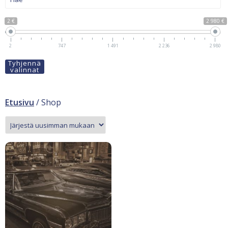
2 €
2 980 €
2
747
1 491
2 236
2 980
Tyhjennä
valinnat
Etusivu
/ Shop