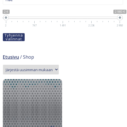
2 €
2 980 €
2
747
1 491
2 236
2 980
Tyhjennä
valinnat
Etusivu
/ Shop