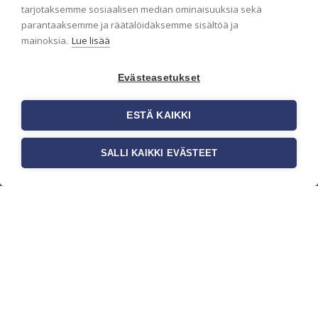
pidämme sinut ajantasalla.
tarjotaksemme sosiaalisen median ominaisuuksia sekä
parantaaksemme ja räätälöidäksemme sisältöä ja
mainoksia.
Lue lisää
Evästeasetukset
ESTÄ KAIKKI
SALLI KAIKKI EVÄSTEET
c/o Suomen AM-Markkinointi Oy
Olemme kotimaisten tapettimarkkinoiden
edelläkävijänä ja tuomme kansainväliset
sisustus- ja tapettitrendit suomalaisiin koteihin.
Etsimme jatkuvasti uusia ideoita, inspiraatiota ja
trendejä kansainvälisiltä markkinoilta.