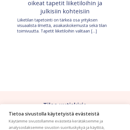
oikeat tapetit liiketiloihin ja
julkisiin kohteisiin
Liiketilan tapetointi on tärkeä osa yrityksen
visuaalista ilmettä, asiakaskokemusta sekä tilan
toimivuutta. Tapetit liiketiloihin valitaan […]
Tilaa uutiskirje
Tietoa sivustolla käytetyistä evästeistä
Haluaisitko nähdä uusimmat tapettimallistot heti
Käytämme sivustollamme evästeitä kerätäksemme ja
ensimmäisenä? Naputtele tiedot alas niin
analysoidaksemme sivuston suorituskykyä ja käyttöä,