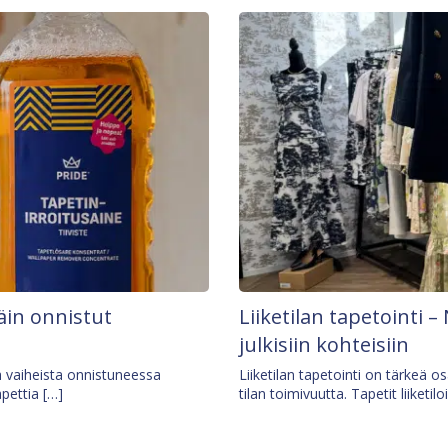
äin onnistut
Liiketilan tapetointi – 
julkisiin kohteisiin
ä vaiheista onnistuneessa
Liiketilan tapetointi on tärkeä 
apettia […]
tilan toimivuutta. Tapetit liiketilo