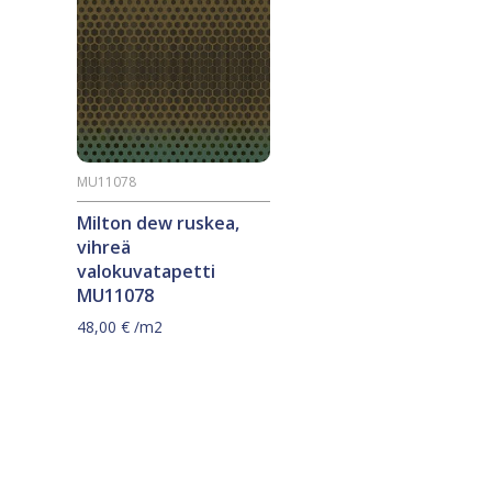
MU11078
Milton dew ruskea,
vihreä
valokuvatapetti
MU11078
48,00
€
/m2