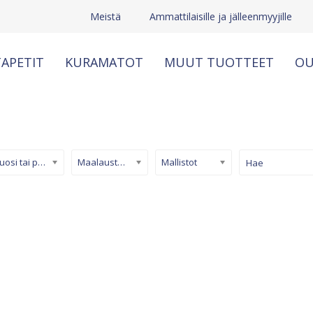
Meistä
Ammattilaisille ja jälleenmyyjille
APETIT
KURAMATOT
MUUT TUOTTEET
OU
Kuosi tai pinta
Maalaustapetti
Mallistot