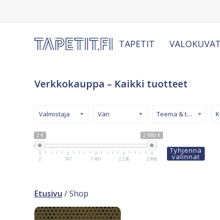
TAPETIT
VALOKUVAT
Verkkokauppa – Kaikki tuotteet
Valmistaja
Väri
Teema & tyyli
2 €
2 980 €
Tyhjennä
valinnat
2
747
1 491
2 236
2 980
Etusivu
/ Shop