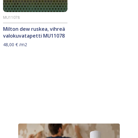
MU11078
Milton dew ruskea, vihreä
valokuvatapetti MU11078
48,00
€
/m2