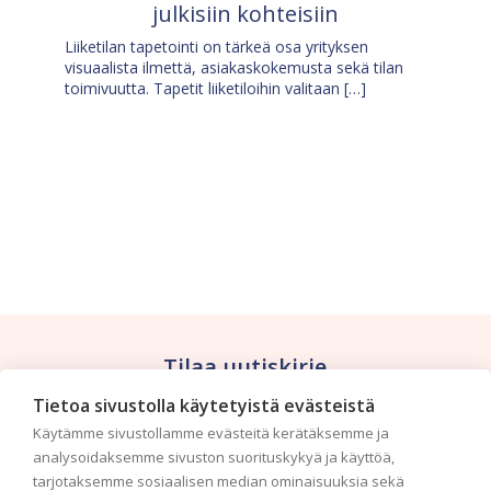
julkisiin kohteisiin
Liiketilan tapetointi on tärkeä osa yrityksen
visuaalista ilmettä, asiakaskokemusta sekä tilan
toimivuutta. Tapetit liiketiloihin valitaan […]
Tilaa uutiskirje
Tietoa sivustolla käytetyistä evästeistä
Haluaisitko nähdä uusimmat tapettimallistot heti
Käytämme sivustollamme evästeitä kerätäksemme ja
ensimmäisenä? Naputtele tiedot alas niin
analysoidaksemme sivuston suorituskykyä ja käyttöä,
pidämme sinut ajantasalla.
tarjotaksemme sosiaalisen median ominaisuuksia sekä