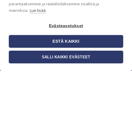
parantaaksemme ja räätälöidäksemme sisältöä ja
mainoksia.
Lue lisää
Evästeasetukset
ESTÄ KAIKKI
SALLI KAIKKI EVÄSTEET
c/o Suomen AM-Markkinointi Oy
Olemme kotimaisten tapettimarkkinoiden
edelläkävijänä ja tuomme kansainväliset
sisustus- ja tapettitrendit suomalaisiin koteihin.
Etsimme jatkuvasti uusia ideoita, inspiraatiota ja
trendejä kansainvälisiltä markkinoilta.
Rekisteriseloste
Toimitusehdot
Brandtool