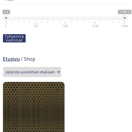
2 €
2 980 €
2
747
1 491
2 236
2 980
Tyhjennä
valinnat
Etusivu
/ Shop