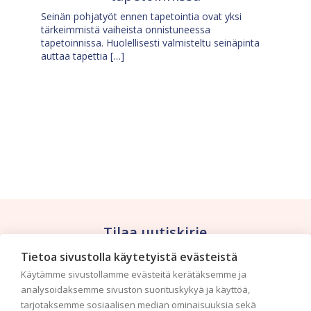
Seinän pohjatyöt ennen tapetointia ovat yksi
tärkeimmistä vaiheista onnistuneessa
tapetoinnissa. Huolellisesti valmisteltu seinäpinta
auttaa tapettia […]
Tilaa uutiskirje
Tietoa sivustolla käytetyistä evästeistä
Haluaisitko nähdä uusimmat tapettimallistot heti
Käytämme sivustollamme evästeitä kerätäksemme ja
ensimmäisenä? Naputtele tiedot alas niin
analysoidaksemme sivuston suorituskykyä ja käyttöä,
pidämme sinut ajantasalla.
tarjotaksemme sosiaalisen median ominaisuuksia sekä