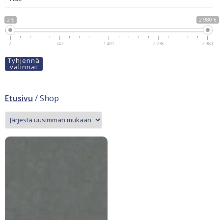
2 €
2 980 €
2
747
1 491
2 236
2 980
Tyhjennä
valinnat
Etusivu
/ Shop