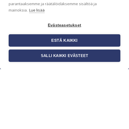
parantaaksemme ja räätälöidäksemme sisältöä ja
mainoksia.
Lue lisää
Evästeasetukset
ESTÄ KAIKKI
SALLI KAIKKI EVÄSTEET
c/o Suomen AM-Markkinointi Oy
Olemme kotimaisten tapettimarkkinoiden
edelläkävijänä ja tuomme kansainväliset
sisustus- ja tapettitrendit suomalaisiin koteihin.
Etsimme jatkuvasti uusia ideoita, inspiraatiota ja
trendejä kansainvälisiltä markkinoilta.
Rekisteriseloste
Toimitusehdot
Brandtool