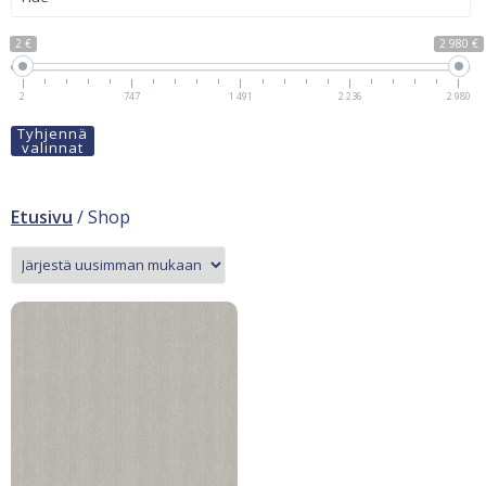
2 €
2 980 €
2
747
1 491
2 236
2 980
Tyhjennä
valinnat
Etusivu
/ Shop