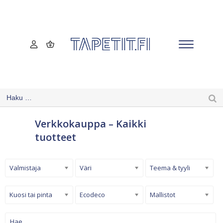
Verkkokauppa – Kaikki
tuotteet
Valmistaja
Väri
Teema & tyyli
Kuosi tai pinta
Ecodeco
Mallistot