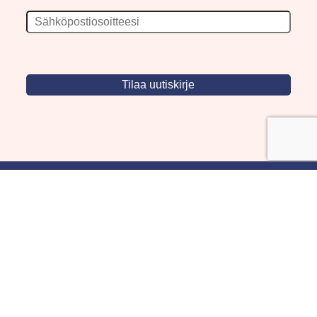
c/o Suomen AM-Markkinointi Oy
Olemme kotimaisten tapettimarkkinoiden
edelläkävijänä ja tuomme kansainväliset
sisustus- ja tapettitrendit suomalaisiin koteihin.
Etsimme jatkuvasti uusia ideoita, inspiraatiota ja
trendejä kansainvälisiltä markkinoilta.
Rekisteriseloste
Toimitusehdot
Brandtool