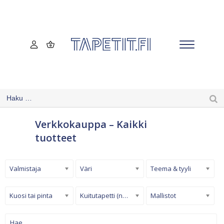
Verkkokauppa – Kaikki
tuotteet
Valmistaja
Väri
Teema & tyyli
Kuosi tai pinta
Kuitutapetti (non-woven)
Mallistot