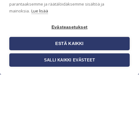
parantaaksemme ja räätälöidäksemme sisältöä ja
mainoksia.
Lue lisää
Evästeasetukset
ESTÄ KAIKKI
SALLI KAIKKI EVÄSTEET
c/o Suomen AM-Markkinointi Oy
Olemme kotimaisten tapettimarkkinoiden
edelläkävijänä ja tuomme kansainväliset
sisustus- ja tapettitrendit suomalaisiin koteihin.
Etsimme jatkuvasti uusia ideoita, inspiraatiota ja
trendejä kansainvälisiltä markkinoilta.
Rekisteriseloste
Toimitusehdot
Brandtool