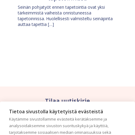
Seinän pohjatyöt ennen tapetointia ovat yksi
tärkeimmistä vaiheista onnistuneessa
tapetoinnissa. Huolellisesti valmisteltu seinäpinta
auttaa tapettia […]
Tilaa uutiskirje
Tietoa sivustolla käytetyistä evästeistä
Haluaisitko nähdä uusimmat tapettimallistot heti
Käytämme sivustollamme evästeitä kerätäksemme ja
ensimmäisenä? Naputtele tiedot alas niin
analysoidaksemme sivuston suorituskykyä ja käyttöä,
pidämme sinut ajantasalla.
tarjotaksemme sosiaalisen median ominaisuuksia sekä