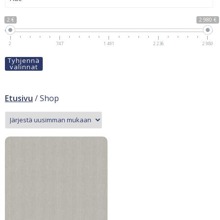
2 €
2 980 €
2
747
1 491
2 236
2 980
Tyhjennä
valinnat
Etusivu
/ Shop