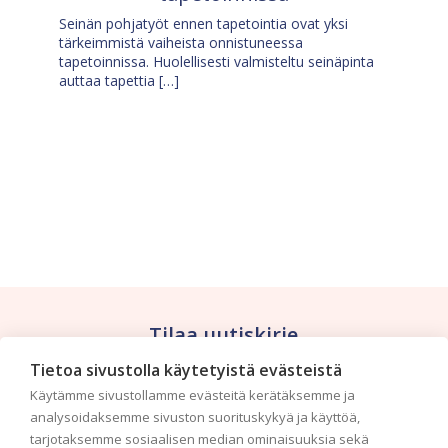
Seinän pohjatyöt ennen tapetointia ovat yksi
tärkeimmistä vaiheista onnistuneessa
tapetoinnissa. Huolellisesti valmisteltu seinäpinta
auttaa tapettia […]
Tilaa uutiskirje
Tietoa sivustolla käytetyistä evästeistä
Haluaisitko nähdä uusimmat tapettimallistot heti
Käytämme sivustollamme evästeitä kerätäksemme ja
ensimmäisenä? Naputtele tiedot alas niin
analysoidaksemme sivuston suorituskykyä ja käyttöä,
pidämme sinut ajantasalla.
tarjotaksemme sosiaalisen median ominaisuuksia sekä