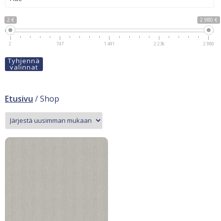
2 €
2 980 €
2
747
1 491
2 236
2 980
Tyhjennä
valinnat
Etusivu
/ Shop