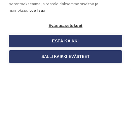
parantaaksemme ja räätälöidäksemme sisältöä ja
mainoksia.
Lue lisää
Evästeasetukset
ESTÄ KAIKKI
SALLI KAIKKI EVÄSTEET
c/o Suomen AM-Markkinointi Oy
Olemme kotimaisten tapettimarkkinoiden
edelläkävijänä ja tuomme kansainväliset
sisustus- ja tapettitrendit suomalaisiin koteihin.
Etsimme jatkuvasti uusia ideoita, inspiraatiota ja
trendejä kansainvälisiltä markkinoilta.
Rekisteriseloste
Toimitusehdot
Brandtool