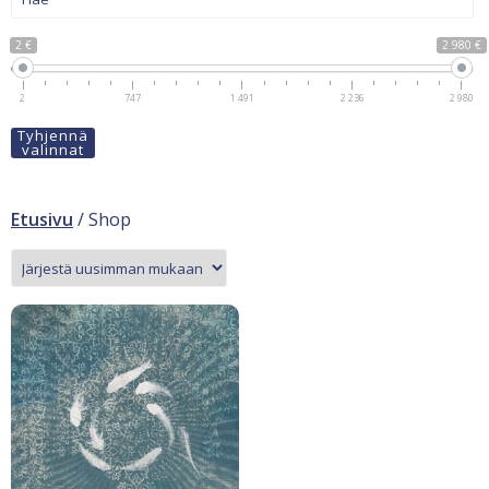
2 €
2 980 €
2
747
1 491
2 236
2 980
Tyhjennä
valinnat
Etusivu
/ Shop