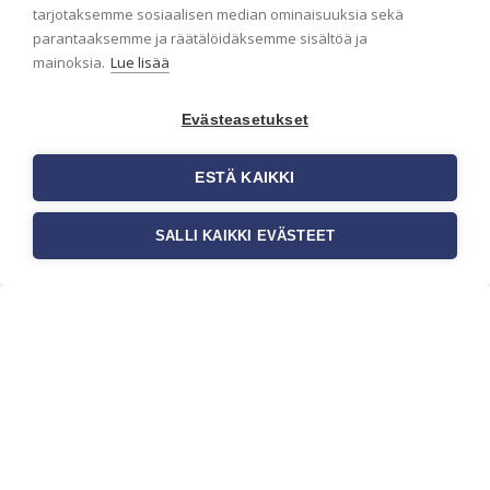
ensimmäisenä? Naputtele tiedot alas niin
tarjotaksemme sosiaalisen median ominaisuuksia sekä
pidämme sinut ajantasalla.
parantaaksemme ja räätälöidäksemme sisältöä ja
mainoksia.
Lue lisää
Evästeasetukset
ESTÄ KAIKKI
SALLI KAIKKI EVÄSTEET
c/o Suomen AM-Markkinointi Oy
Olemme kotimaisten tapettimarkkinoiden
edelläkävijänä ja tuomme kansainväliset
sisustus- ja tapettitrendit suomalaisiin koteihin.
Etsimme jatkuvasti uusia ideoita, inspiraatiota ja