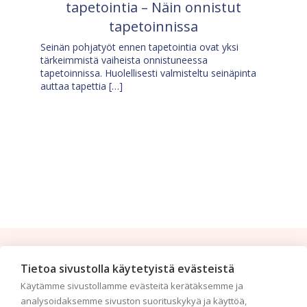
tapetointia – Näin onnistut
tapetoinnissa
Seinän pohjatyöt ennen tapetointia ovat yksi
tärkeimmistä vaiheista onnistuneessa
tapetoinnissa. Huolellisesti valmisteltu seinäpinta
auttaa tapettia […]
Tilaa uutiskirje
Tietoa sivustolla käytetyistä evästeistä
Käytämme sivustollamme evästeitä kerätäksemme ja
Haluaisitko nähdä uusimmat tapettimallistot heti
analysoidaksemme sivuston suorituskykyä ja käyttöä,