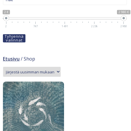
2 €
2 980 €
2
747
1 491
2 236
2 980
Tyhjennä
valinnat
Etusivu
/ Shop