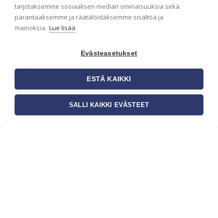
ensimmäisenä? Naputtele tiedot alas niin
tarjotaksemme sosiaalisen median ominaisuuksia sekä
pidämme sinut ajantasalla.
parantaaksemme ja räätälöidäksemme sisältöä ja
mainoksia.
Lue lisää
Evästeasetukset
ESTÄ KAIKKI
SALLI KAIKKI EVÄSTEET
c/o Suomen AM-Markkinointi Oy
Olemme kotimaisten tapettimarkkinoiden
edelläkävijänä ja tuomme kansainväliset
sisustus- ja tapettitrendit suomalaisiin koteihin.
Etsimme jatkuvasti uusia ideoita, inspiraatiota ja