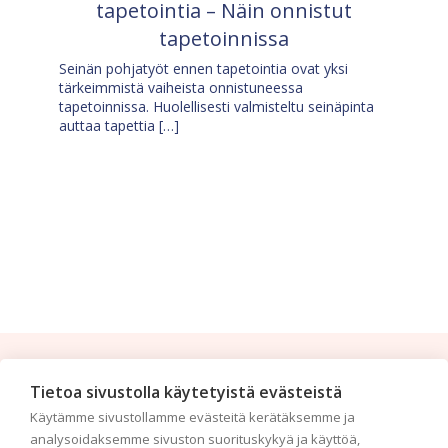
tapetointia – Näin onnistut
tapetoinnissa
Seinän pohjatyöt ennen tapetointia ovat yksi
tärkeimmistä vaiheista onnistuneessa
tapetoinnissa. Huolellisesti valmisteltu seinäpinta
auttaa tapettia […]
Tilaa uutiskirje
Tietoa sivustolla käytetyistä evästeistä
Käytämme sivustollamme evästeitä kerätäksemme ja
Haluaisitko nähdä uusimmat tapettimallistot heti
analysoidaksemme sivuston suorituskykyä ja käyttöä,