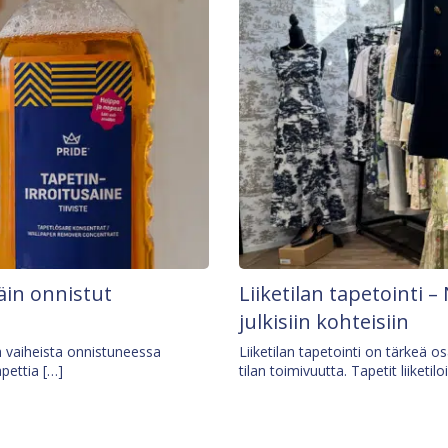
äin onnistut
Liiketilan tapetointi – 
julkisiin kohteisiin
ä vaiheista onnistuneessa
Liiketilan tapetointi on tärkeä 
apettia […]
tilan toimivuutta. Tapetit liiketilo