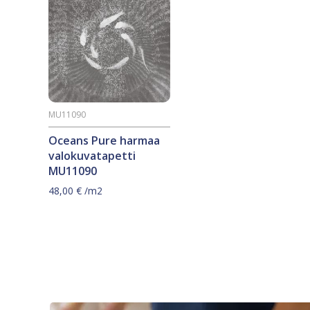
MU11090
Oceans Pure harmaa
valokuvatapetti
MU11090
48,00
€
/m2