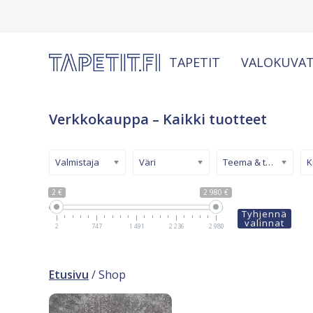
TAPETIT
VALOKUVAT
Verkkokauppa – Kaikki tuotteet
Valmistaja
Väri
Teema & tyyli
2 €
2 980 €
Tyhjennä
valinnat
2
747
1 491
2 236
2 980
Etusivu
/ Shop