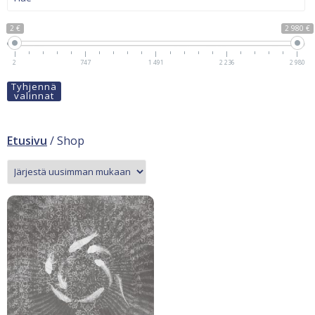
2 €
2 980 €
2
747
1 491
2 236
2 980
Tyhjennä
valinnat
Etusivu
/ Shop