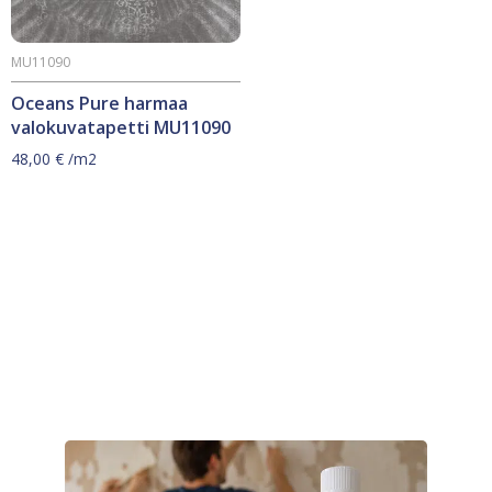
MU11090
Oceans Pure harmaa
valokuvatapetti MU11090
48,00
€
/m2