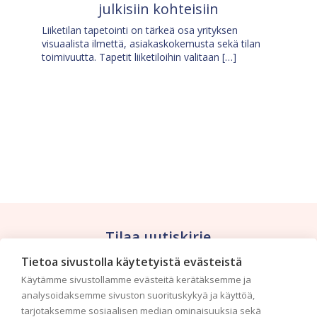
julkisiin kohteisiin
Liiketilan tapetointi on tärkeä osa yrityksen
visuaalista ilmettä, asiakaskokemusta sekä tilan
toimivuutta. Tapetit liiketiloihin valitaan […]
Tilaa uutiskirje
Tietoa sivustolla käytetyistä evästeistä
Haluaisitko nähdä uusimmat tapettimallistot heti
Käytämme sivustollamme evästeitä kerätäksemme ja
ensimmäisenä? Naputtele tiedot alas niin
analysoidaksemme sivuston suorituskykyä ja käyttöä,
pidämme sinut ajantasalla.
tarjotaksemme sosiaalisen median ominaisuuksia sekä