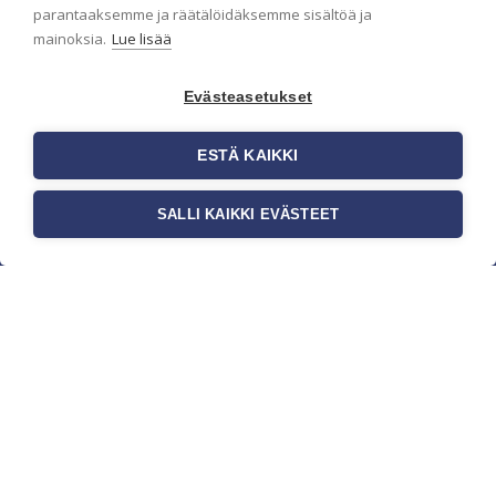
parantaaksemme ja räätälöidäksemme sisältöä ja
mainoksia.
Lue lisää
Evästeasetukset
ESTÄ KAIKKI
SALLI KAIKKI EVÄSTEET
c/o Suomen AM-Markkinointi Oy
Olemme kotimaisten tapettimarkkinoiden
edelläkävijänä ja tuomme kansainväliset
sisustus- ja tapettitrendit suomalaisiin koteihin.
Etsimme jatkuvasti uusia ideoita, inspiraatiota ja
trendejä kansainvälisiltä markkinoilta.
Rekisteriseloste
Toimitusehdot
Brandtool