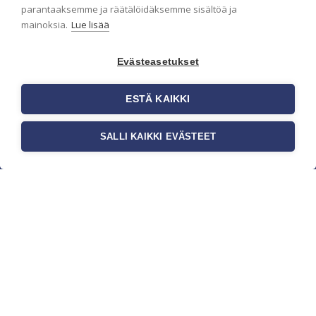
parantaaksemme ja räätälöidäksemme sisältöä ja
mainoksia.
Lue lisää
Evästeasetukset
ESTÄ KAIKKI
SALLI KAIKKI EVÄSTEET
c/o Suomen AM-Markkinointi Oy
Olemme kotimaisten tapettimarkkinoiden
edelläkävijänä ja tuomme kansainväliset
sisustus- ja tapettitrendit suomalaisiin koteihin.
Etsimme jatkuvasti uusia ideoita, inspiraatiota ja
trendejä kansainvälisiltä markkinoilta.
Rekisteriseloste
Toimitusehdot
Brandtool