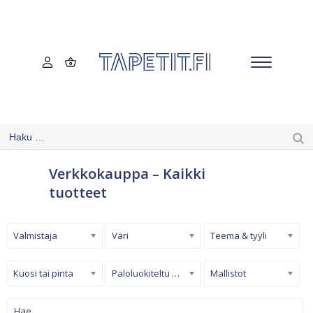
Verkkokauppa – Kaikki
tuotteet
Valmistaja
Väri
Teema & tyyli
Kuosi tai pinta
Paloluokiteltu tapetti
Mallistot