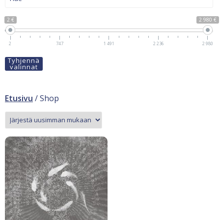
2 €
2 980 €
2
747
1 491
2 236
2 980
Tyhjennä
valinnat
Etusivu
/ Shop