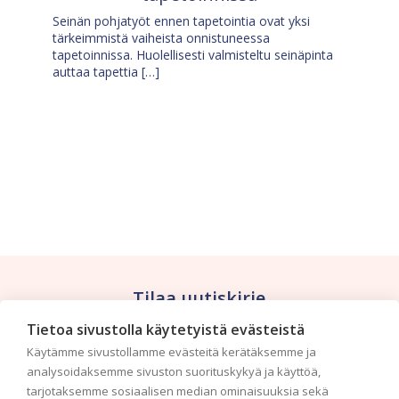
Seinän pohjatyöt ennen tapetointia ovat yksi
tärkeimmistä vaiheista onnistuneessa
tapetoinnissa. Huolellisesti valmisteltu seinäpinta
auttaa tapettia […]
Tilaa uutiskirje
Tietoa sivustolla käytetyistä evästeistä
Haluaisitko nähdä uusimmat tapettimallistot heti
Käytämme sivustollamme evästeitä kerätäksemme ja
ensimmäisenä? Naputtele tiedot alas niin
analysoidaksemme sivuston suorituskykyä ja käyttöä,
pidämme sinut ajantasalla.
tarjotaksemme sosiaalisen median ominaisuuksia sekä