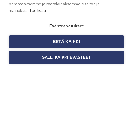
parantaaksemme ja räätälöidäksemme sisältöä ja
mainoksia.
Lue lisää
Evästeasetukset
ESTÄ KAIKKI
SALLI KAIKKI EVÄSTEET
c/o Suomen AM-Markkinointi Oy
Olemme kotimaisten tapettimarkkinoiden
edelläkävijänä ja tuomme kansainväliset
sisustus- ja tapettitrendit suomalaisiin koteihin.
Etsimme jatkuvasti uusia ideoita, inspiraatiota ja
trendejä kansainvälisiltä markkinoilta.
Rekisteriseloste
Toimitusehdot
Brandtool