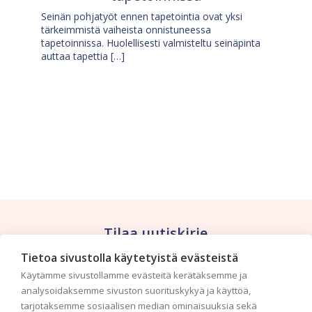
Seinän pohjatyöt ennen tapetointia ovat yksi
tärkeimmistä vaiheista onnistuneessa
tapetoinnissa. Huolellisesti valmisteltu seinäpinta
auttaa tapettia […]
Tilaa uutiskirje
Tietoa sivustolla käytetyistä evästeistä
Haluaisitko nähdä uusimmat tapettimallistot heti
Käytämme sivustollamme evästeitä kerätäksemme ja
ensimmäisenä? Naputtele tiedot alas niin
analysoidaksemme sivuston suorituskykyä ja käyttöä,
pidämme sinut ajantasalla.
tarjotaksemme sosiaalisen median ominaisuuksia sekä