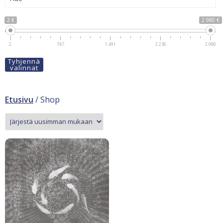
2 €
2 980 €
2
747
1 491
2 236
2 980
Tyhjennä
valinnat
Etusivu
/ Shop