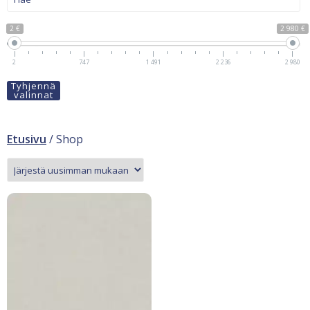
2 €
2 980 €
2
747
1 491
2 236
2 980
Tyhjennä
valinnat
Etusivu
/ Shop