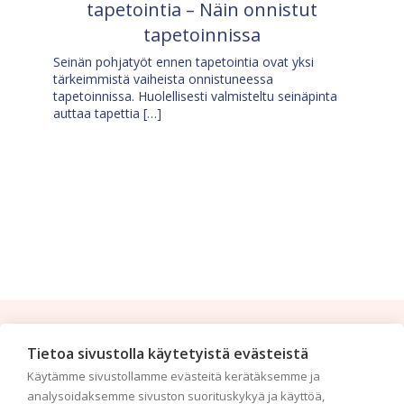
tapetointia – Näin onnistut
tapetoinnissa
Seinän pohjatyöt ennen tapetointia ovat yksi
tärkeimmistä vaiheista onnistuneessa
tapetoinnissa. Huolellisesti valmisteltu seinäpinta
auttaa tapettia […]
Tilaa uutiskirje
Tietoa sivustolla käytetyistä evästeistä
Käytämme sivustollamme evästeitä kerätäksemme ja
Haluaisitko nähdä uusimmat tapettimallistot heti
analysoidaksemme sivuston suorituskykyä ja käyttöä,