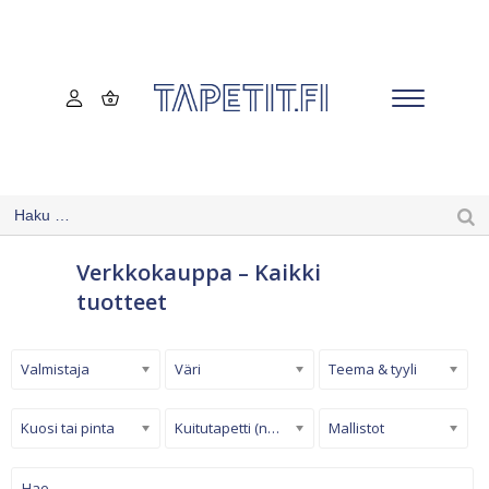
Verkkokauppa – Kaikki
tuotteet
Valmistaja
Väri
Teema & tyyli
Kuosi tai pinta
Kuitutapetti (non-woven)
Mallistot