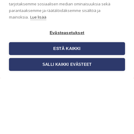
ensimmäisenä? Naputtele tiedot alas niin
tarjotaksemme sosiaalisen median ominaisuuksia sekä
pidämme sinut ajantasalla.
parantaaksemme ja räätälöidäksemme sisältöä ja
mainoksia.
Lue lisää
Evästeasetukset
ESTÄ KAIKKI
SALLI KAIKKI EVÄSTEET
c/o Suomen AM-Markkinointi Oy
Olemme kotimaisten tapettimarkkinoiden
edelläkävijänä ja tuomme kansainväliset
sisustus- ja tapettitrendit suomalaisiin koteihin.
Etsimme jatkuvasti uusia ideoita, inspiraatiota ja