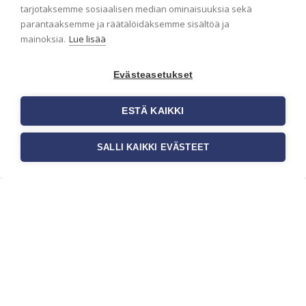
ensimmäisenä? Naputtele tiedot alas niin
tarjotaksemme sosiaalisen median ominaisuuksia sekä
pidämme sinut ajantasalla.
parantaaksemme ja räätälöidäksemme sisältöä ja
mainoksia.
Lue lisää
Evästeasetukset
ESTÄ KAIKKI
SALLI KAIKKI EVÄSTEET
c/o Suomen AM-Markkinointi Oy
Olemme kotimaisten tapettimarkkinoiden
edelläkävijänä ja tuomme kansainväliset
sisustus- ja tapettitrendit suomalaisiin koteihin.
Etsimme jatkuvasti uusia ideoita, inspiraatiota ja