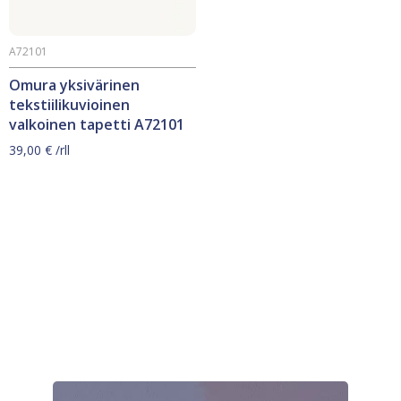
A72101
Omura yksivärinen
tekstiilikuvioinen
valkoinen tapetti A72101
39,00
€
/rll