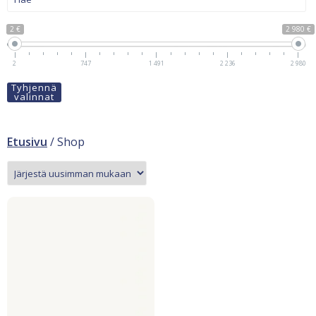
2 €
2 980 €
2
747
1 491
2 236
2 980
Tyhjennä
valinnat
Etusivu
/ Shop