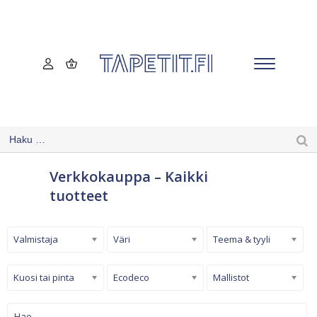
Verkkokauppa – Kaikki
tuotteet
Valmistaja
Väri
Teema & tyyli
Kuosi tai pinta
Ecodeco
Mallistot