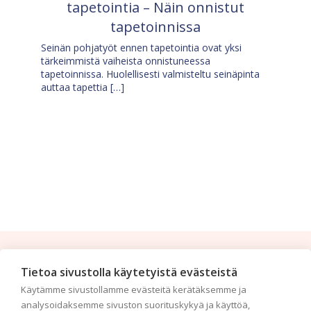
tapetointia – Näin onnistut
tapetoinnissa
Seinän pohjatyöt ennen tapetointia ovat yksi
tärkeimmistä vaiheista onnistuneessa
tapetoinnissa. Huolellisesti valmisteltu seinäpinta
auttaa tapettia […]
Tilaa uutiskirje
Tietoa sivustolla käytetyistä evästeistä
Käytämme sivustollamme evästeitä kerätäksemme ja
Haluaisitko nähdä uusimmat tapettimallistot heti
analysoidaksemme sivuston suorituskykyä ja käyttöä,