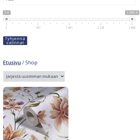
2 €
2 980 €
2
747
1 491
2 236
2 980
Tyhjennä
valinnat
Etusivu
/ Shop