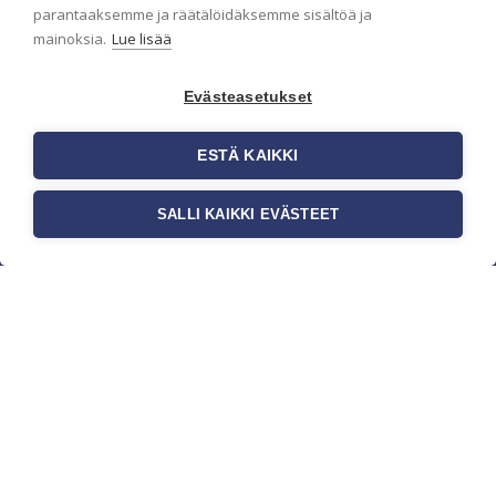
parantaaksemme ja räätälöidäksemme sisältöä ja
mainoksia.
Lue lisää
Evästeasetukset
ESTÄ KAIKKI
SALLI KAIKKI EVÄSTEET
c/o Suomen AM-Markkinointi Oy
Olemme kotimaisten tapettimarkkinoiden
edelläkävijänä ja tuomme kansainväliset
sisustus- ja tapettitrendit suomalaisiin koteihin.
Etsimme jatkuvasti uusia ideoita, inspiraatiota ja
trendejä kansainvälisiltä markkinoilta.
Rekisteriseloste
Toimitusehdot
Brandtool