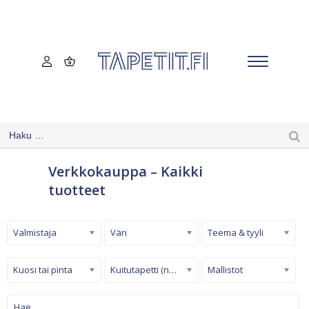
Verkkokauppa – Kaikki
tuotteet
Valmistaja
Väri
Teema & tyyli
Kuosi tai pinta
Kuitutapetti (non-woven)
Mallistot