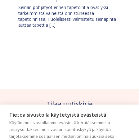
Seinän pohjatyöt ennen tapetointia ovat yksi
tärkeimmistä vaiheista onnistuneessa
tapetoinnissa. Huolellisesti valmisteltu seinäpinta
auttaa tapettia […]
Tilaa uutiskirje
Tietoa sivustolla käytetyistä evästeistä
Haluaisitko nähdä uusimmat tapettimallistot heti
Käytämme sivustollamme evästeitä kerätäksemme ja
ensimmäisenä? Naputtele tiedot alas niin
analysoidaksemme sivuston suorituskykyä ja käyttöä,
pidämme sinut ajantasalla.
tarjotaksemme sosiaalisen median ominaisuuksia sekä