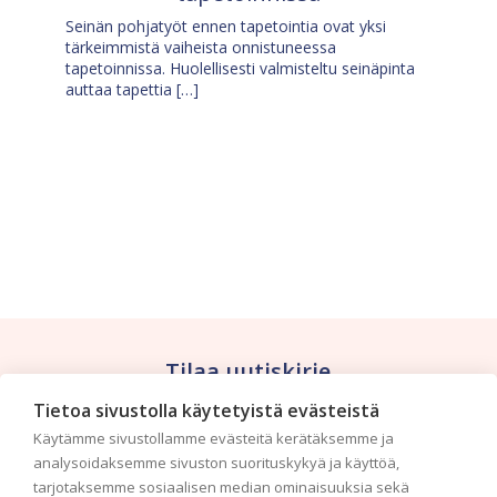
Seinän pohjatyöt ennen tapetointia ovat yksi
tärkeimmistä vaiheista onnistuneessa
tapetoinnissa. Huolellisesti valmisteltu seinäpinta
auttaa tapettia […]
Tilaa uutiskirje
Tietoa sivustolla käytetyistä evästeistä
Haluaisitko nähdä uusimmat tapettimallistot heti
Käytämme sivustollamme evästeitä kerätäksemme ja
ensimmäisenä? Naputtele tiedot alas niin
analysoidaksemme sivuston suorituskykyä ja käyttöä,
pidämme sinut ajantasalla.
tarjotaksemme sosiaalisen median ominaisuuksia sekä