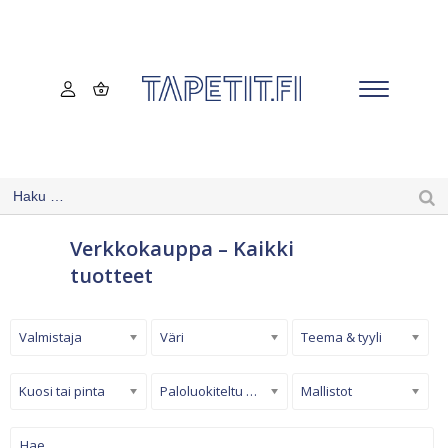
Verkkokauppa – Kaikki
tuotteet
Valmistaja
Väri
Teema & tyyli
Kuosi tai pinta
Paloluokiteltu tapetti
Mallistot