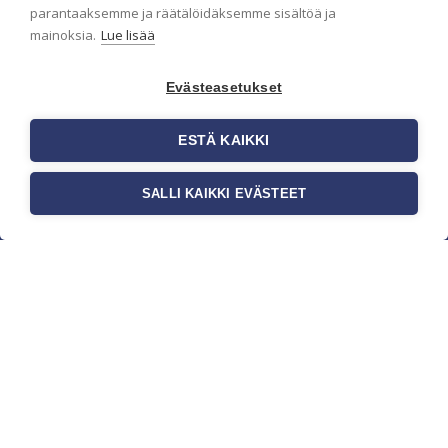
parantaaksemme ja räätälöidäksemme sisältöä ja
mainoksia.
Lue lisää
Evästeasetukset
ESTÄ KAIKKI
SALLI KAIKKI EVÄSTEET
c/o Suomen AM-Markkinointi Oy
Olemme kotimaisten tapettimarkkinoiden
edelläkävijänä ja tuomme kansainväliset
sisustus- ja tapettitrendit suomalaisiin koteihin.
Etsimme jatkuvasti uusia ideoita, inspiraatiota ja
trendejä kansainvälisiltä markkinoilta.
Rekisteriseloste
Toimitusehdot
Brandtool