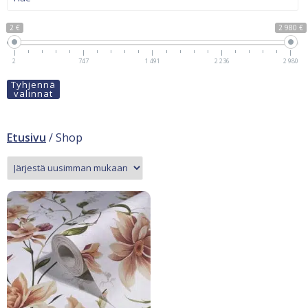
2 €
2 980 €
2
747
1 491
2 236
2 980
Tyhjennä
valinnat
Etusivu
/ Shop