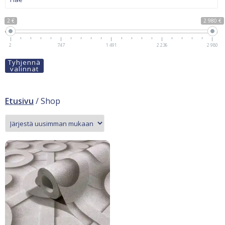
2 €
2 980 €
2
747
1 491
2 236
2 980
Tyhjennä
valinnat
Etusivu
/ Shop