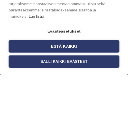
pidämme sinut ajantasalla.
tarjotaksemme sosiaalisen median ominaisuuksia sekä
parantaaksemme ja räätälöidäksemme sisältöä ja
mainoksia.
Lue lisää
Evästeasetukset
ESTÄ KAIKKI
SALLI KAIKKI EVÄSTEET
c/o Suomen AM-Markkinointi Oy
Olemme kotimaisten tapettimarkkinoiden
edelläkävijänä ja tuomme kansainväliset
sisustus- ja tapettitrendit suomalaisiin koteihin.
Etsimme jatkuvasti uusia ideoita, inspiraatiota ja
trendejä kansainvälisiltä markkinoilta.