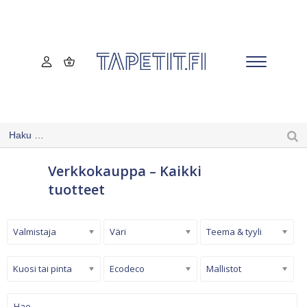
Verkkokauppa – Kaikki
tuotteet
Valmistaja
Väri
Teema & tyyli
Kuosi tai pinta
Ecodeco
Mallistot