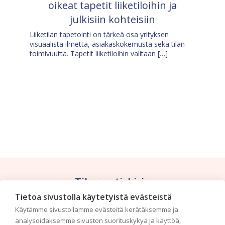
oikeat tapetit liiketiloihin ja
julkisiin kohteisiin
Liiketilan tapetointi on tärkeä osa yrityksen
visuaalista ilmettä, asiakaskokemusta sekä tilan
toimivuutta. Tapetit liiketiloihin valitaan […]
Tilaa uutiskirje
Tietoa sivustolla käytetyistä evästeistä
Haluaisitko nähdä uusimmat tapettimallistot heti
Käytämme sivustollamme evästeitä kerätäksemme ja
ensimmäisenä? Naputtele tiedot alas niin
analysoidaksemme sivuston suorituskykyä ja käyttöä,