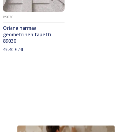
89030
Oriana harmaa
geometrinen tapetti
89030
49,40
€
/rll