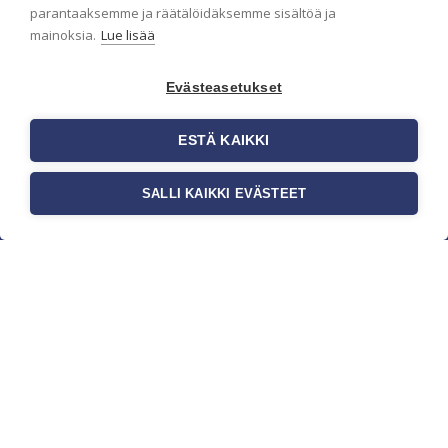
parantaaksemme ja räätälöidäksemme sisältöä ja
mainoksia.
Lue lisää
Evästeasetukset
ESTÄ KAIKKI
SALLI KAIKKI EVÄSTEET
c/o Suomen AM-Markkinointi Oy
Olemme kotimaisten tapettimarkkinoiden
edelläkävijänä ja tuomme kansainväliset
sisustus- ja tapettitrendit suomalaisiin koteihin.
Etsimme jatkuvasti uusia ideoita, inspiraatiota ja
trendejä kansainvälisiltä markkinoilta.
Rekisteriseloste
Toimitusehdot
Brandtool