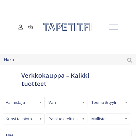
Verkkokauppa – Kaikki
tuotteet
Valmistaja
Väri
Teema & tyyli
Kuosi tai pinta
Paloluokiteltu tapetti
Mallistot