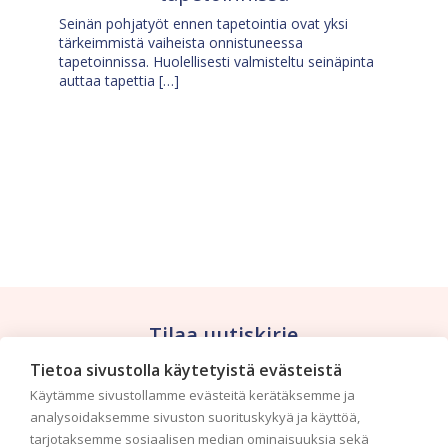
Seinän pohjatyöt ennen tapetointia ovat yksi
tärkeimmistä vaiheista onnistuneessa
tapetoinnissa. Huolellisesti valmisteltu seinäpinta
auttaa tapettia […]
Tilaa uutiskirje
Tietoa sivustolla käytetyistä evästeistä
Haluaisitko nähdä uusimmat tapettimallistot heti
Käytämme sivustollamme evästeitä kerätäksemme ja
ensimmäisenä? Naputtele tiedot alas niin
analysoidaksemme sivuston suorituskykyä ja käyttöä,
pidämme sinut ajantasalla.
tarjotaksemme sosiaalisen median ominaisuuksia sekä