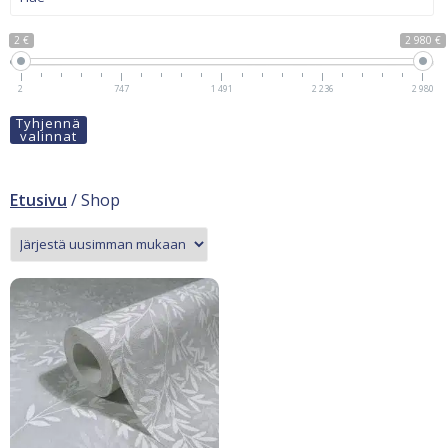
2 €
2 980 €
2
747
1 491
2 236
2 980
Tyhjennä
valinnat
Etusivu
/ Shop