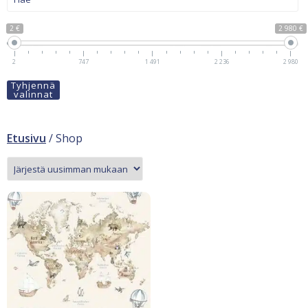
2 €
2 980 €
2
747
1 491
2 236
2 980
Tyhjennä
valinnat
Etusivu
/ Shop