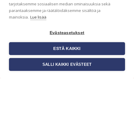
ensimmäisenä? Naputtele tiedot alas niin
tarjotaksemme sosiaalisen median ominaisuuksia sekä
pidämme sinut ajantasalla.
parantaaksemme ja räätälöidäksemme sisältöä ja
mainoksia.
Lue lisää
Evästeasetukset
ESTÄ KAIKKI
SALLI KAIKKI EVÄSTEET
c/o Suomen AM-Markkinointi Oy
Olemme kotimaisten tapettimarkkinoiden
edelläkävijänä ja tuomme kansainväliset
sisustus- ja tapettitrendit suomalaisiin koteihin.
Etsimme jatkuvasti uusia ideoita, inspiraatiota ja