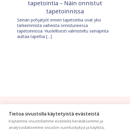
tapetointia – Näin onnistut
tapetoinnissa
Seinän pohjatyöt ennen tapetointia ovat yksi
tärkeimmistä vaiheista onnistuneessa
tapetoinnissa. Huolellisesti valmisteltu seinäpinta
auttaa tapettia […]
Tilaa uutiskirje
Tietoa sivustolla käytetyistä evästeistä
Käytämme sivustollamme evästeitä kerätäksemme ja
Haluaisitko nähdä uusimmat tapettimallistot heti
analysoidaksemme sivuston suorituskykyä ja käyttöä,