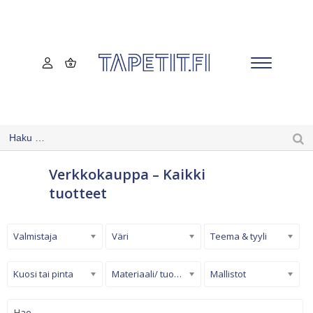
Verkkokauppa – Kaikki
tuotteet
Valmistaja
Väri
Teema & tyyli
Kuosi tai pinta
Materiaali/ tuotetyyppi
Mallistot