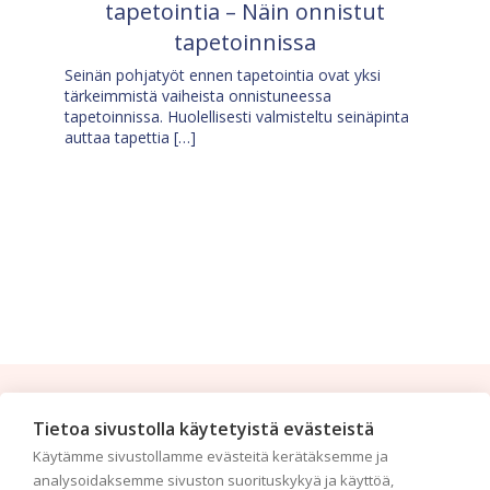
tapetointia – Näin onnistut
tapetoinnissa
Seinän pohjatyöt ennen tapetointia ovat yksi
tärkeimmistä vaiheista onnistuneessa
tapetoinnissa. Huolellisesti valmisteltu seinäpinta
auttaa tapettia […]
Tilaa uutiskirje
Tietoa sivustolla käytetyistä evästeistä
Käytämme sivustollamme evästeitä kerätäksemme ja
Haluaisitko nähdä uusimmat tapettimallistot heti
analysoidaksemme sivuston suorituskykyä ja käyttöä,