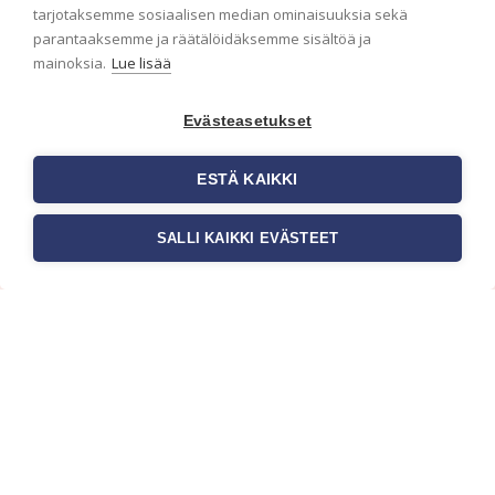
ensimmäisenä? Naputtele tiedot alas niin
tarjotaksemme sosiaalisen median ominaisuuksia sekä
pidämme sinut ajantasalla.
parantaaksemme ja räätälöidäksemme sisältöä ja
mainoksia.
Lue lisää
Evästeasetukset
ESTÄ KAIKKI
SALLI KAIKKI EVÄSTEET
c/o Suomen AM-Markkinointi Oy
Olemme kotimaisten tapettimarkkinoiden
edelläkävijänä ja tuomme kansainväliset
sisustus- ja tapettitrendit suomalaisiin koteihin.
Etsimme jatkuvasti uusia ideoita, inspiraatiota ja