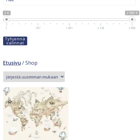
2 €
2 980 €
2
747
1 491
2 236
2 980
Tyhjennä
valinnat
Etusivu
/ Shop