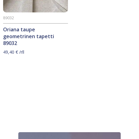
89032
Oriana taupe
geometrinen tapetti
89032
49,40
€
/rll