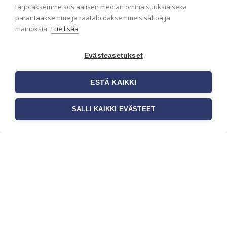
ensimmäisenä? Naputtele tiedot alas niin
tarjotaksemme sosiaalisen median ominaisuuksia sekä
pidämme sinut ajantasalla.
parantaaksemme ja räätälöidäksemme sisältöä ja
mainoksia.
Lue lisää
Evästeasetukset
ESTÄ KAIKKI
SALLI KAIKKI EVÄSTEET
c/o Suomen AM-Markkinointi Oy
Olemme kotimaisten tapettimarkkinoiden
edelläkävijänä ja tuomme kansainväliset
sisustus- ja tapettitrendit suomalaisiin koteihin.
Etsimme jatkuvasti uusia ideoita, inspiraatiota ja