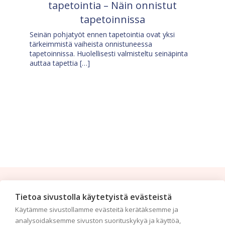
tapetointia – Näin onnistut
tapetoinnissa
Seinän pohjatyöt ennen tapetointia ovat yksi
tärkeimmistä vaiheista onnistuneessa
tapetoinnissa. Huolellisesti valmisteltu seinäpinta
auttaa tapettia […]
Tilaa uutiskirje
Tietoa sivustolla käytetyistä evästeistä
Käytämme sivustollamme evästeitä kerätäksemme ja
Haluaisitko nähdä uusimmat tapettimallistot heti
analysoidaksemme sivuston suorituskykyä ja käyttöä,