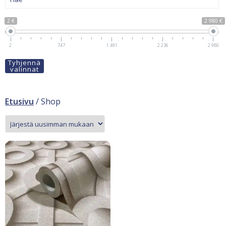
2 €
2 980 €
2
747
1 491
2 236
2 980
Tyhjennä
valinnat
Etusivu
/ Shop