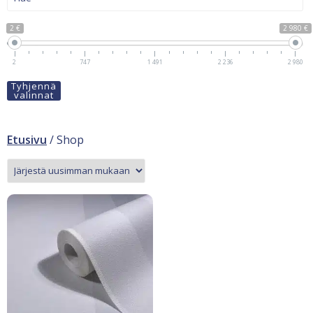
2 €
2 980 €
2
747
1 491
2 236
2 980
Tyhjennä
valinnat
Etusivu
/ Shop