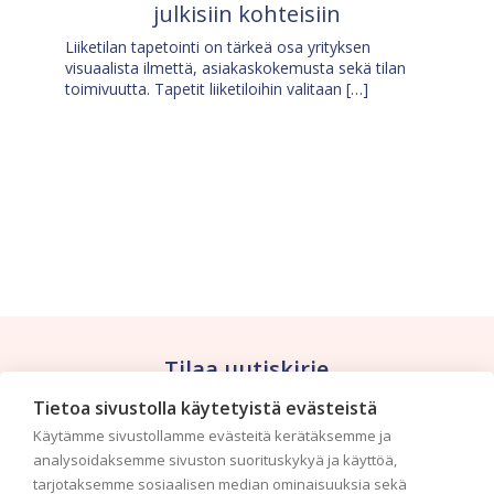
julkisiin kohteisiin
Liiketilan tapetointi on tärkeä osa yrityksen
visuaalista ilmettä, asiakaskokemusta sekä tilan
toimivuutta. Tapetit liiketiloihin valitaan […]
Tilaa uutiskirje
Tietoa sivustolla käytetyistä evästeistä
Haluaisitko nähdä uusimmat tapettimallistot heti
Käytämme sivustollamme evästeitä kerätäksemme ja
ensimmäisenä? Naputtele tiedot alas niin
analysoidaksemme sivuston suorituskykyä ja käyttöä,
pidämme sinut ajantasalla.
tarjotaksemme sosiaalisen median ominaisuuksia sekä