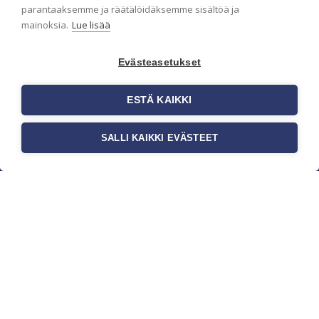
parantaaksemme ja räätälöidäksemme sisältöä ja
mainoksia.
Lue lisää
Evästeasetukset
ESTÄ KAIKKI
SALLI KAIKKI EVÄSTEET
c/o Suomen AM-Markkinointi Oy
Olemme kotimaisten tapettimarkkinoiden
edelläkävijänä ja tuomme kansainväliset
sisustus- ja tapettitrendit suomalaisiin koteihin.
Etsimme jatkuvasti uusia ideoita, inspiraatiota ja
trendejä kansainvälisiltä markkinoilta.
Rekisteriseloste
Toimitusehdot
Brandtool