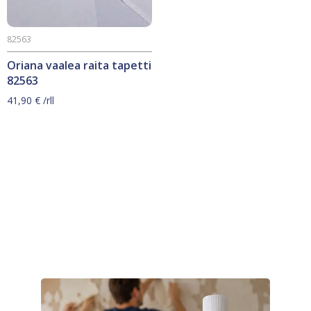
82563
Oriana vaalea raita tapetti
82563
41,90
€
/rll