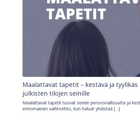
Maalattavat tapetit – kestävä ja tyylikäs
julkisten tilojen seinille
Maalattavat tapetit tuovat seiniin persoonallisuutta ja kes
erinomainen vaihtoehto, kun haluat yhdistää […]