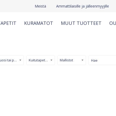
Meistä
Ammattilaisille ja jälleenmyyjille
APETIT
KURAMATOT
MUUT TUOTTEET
OU
Kuosi tai pinta
Kuitutapetti (non-woven)
Mallistot