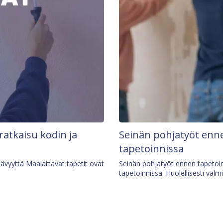
 ratkaisu kodin ja
Seinän pohjatyöt enne
tapetoinnissa
tävyyttä Maalattavat tapetit ovat
Seinän pohjatyöt ennen tapetoin
tapetoinnissa. Huolellisesti valm