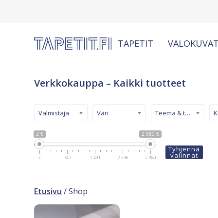
TAPETIT
VALOKUVAT
Verkkokauppa – Kaikki tuotteet
Valmistaja
Väri
Teema & tyyli
2 €
2 980 €
Tyhjennä
valinnat
2
747
1 491
2 236
2 980
Etusivu
/ Shop