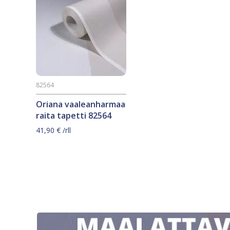
82564
Oriana vaaleanharmaa
raita tapetti 82564
41,90
€
/rll