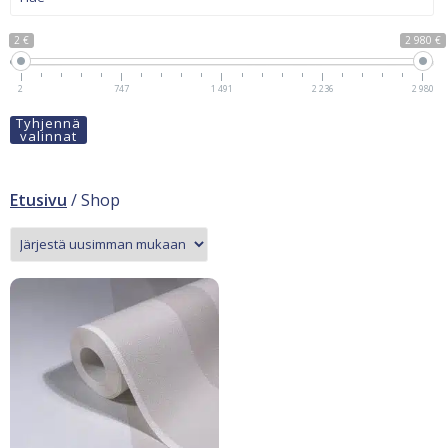
2 €
2 980 €
2
747
1 491
2 236
2 980
Tyhjennä
valinnat
Etusivu
/ Shop