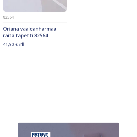
82564
Oriana vaaleanharmaa
raita tapetti 82564
41,90
€
/rll