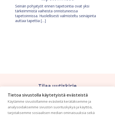
Seinän pohjatyöt ennen tapetointia ovat yksi
tärkeimmistä vaiheista onnistuneessa
tapetoinnissa. Huolellisesti valmisteltu seinäpinta
auttaa tapettia […]
Tilaa uutiskirje
Tietoa sivustolla käytetyistä evästeistä
Haluaisitko nähdä uusimmat tapettimallistot heti
Käytämme sivustollamme evästeitä kerätäksemme ja
ensimmäisenä? Naputtele tiedot alas niin
analysoidaksemme sivuston suorituskykyä ja käyttöä,
pidämme sinut ajantasalla.
tarjotaksemme sosiaalisen median ominaisuuksia sekä