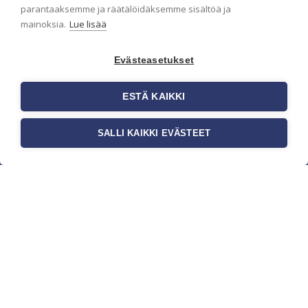
parantaaksemme ja räätälöidäksemme sisältöä ja
mainoksia.
Lue lisää
Evästeasetukset
ESTÄ KAIKKI
SALLI KAIKKI EVÄSTEET
c/o Suomen AM-Markkinointi Oy
Olemme kotimaisten tapettimarkkinoiden
edelläkävijänä ja tuomme kansainväliset
sisustus- ja tapettitrendit suomalaisiin koteihin.
Etsimme jatkuvasti uusia ideoita, inspiraatiota ja
trendejä kansainvälisiltä markkinoilta.
Rekisteriseloste
Toimitusehdot
Brandtool