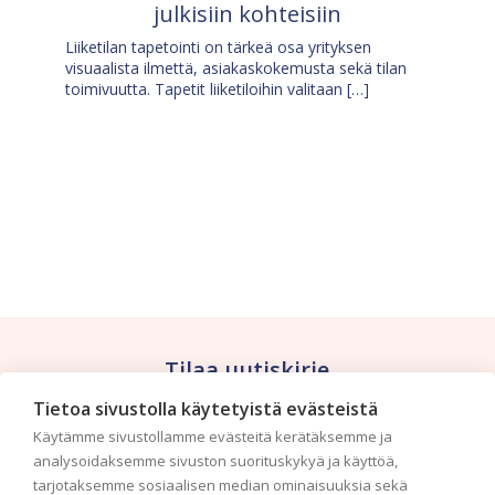
julkisiin kohteisiin
Liiketilan tapetointi on tärkeä osa yrityksen
visuaalista ilmettä, asiakaskokemusta sekä tilan
toimivuutta. Tapetit liiketiloihin valitaan […]
Tilaa uutiskirje
Tietoa sivustolla käytetyistä evästeistä
Haluaisitko nähdä uusimmat tapettimallistot heti
Käytämme sivustollamme evästeitä kerätäksemme ja
ensimmäisenä? Naputtele tiedot alas niin
analysoidaksemme sivuston suorituskykyä ja käyttöä,
pidämme sinut ajantasalla.
tarjotaksemme sosiaalisen median ominaisuuksia sekä