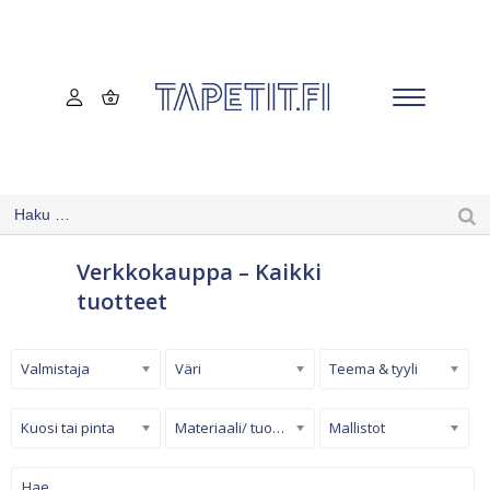
Verkkokauppa – Kaikki
tuotteet
Valmistaja
Väri
Teema & tyyli
Kuosi tai pinta
Materiaali/ tuotetyyppi
Mallistot