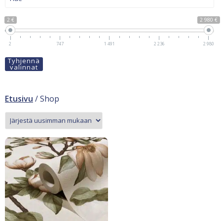
2 €
2 980 €
2
747
1 491
2 236
2 980
Tyhjennä
valinnat
Etusivu
/ Shop