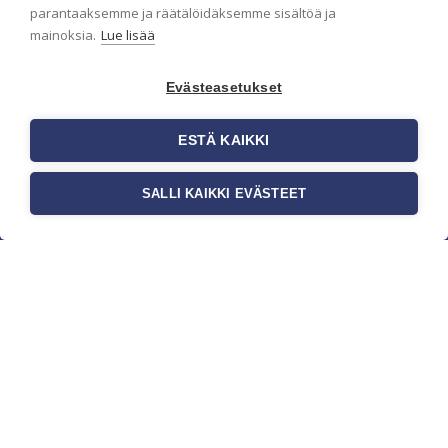
parantaaksemme ja räätälöidäksemme sisältöä ja
mainoksia.
Lue lisää
Evästeasetukset
ESTÄ KAIKKI
SALLI KAIKKI EVÄSTEET
c/o Suomen AM-Markkinointi Oy
Olemme kotimaisten tapettimarkkinoiden
edelläkävijänä ja tuomme kansainväliset
sisustus- ja tapettitrendit suomalaisiin koteihin.
Etsimme jatkuvasti uusia ideoita, inspiraatiota ja
trendejä kansainvälisiltä markkinoilta.
Rekisteriseloste
Toimitusehdot
Brandtool