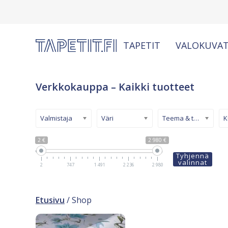
TAPETIT
VALOKUVAT
Verkkokauppa – Kaikki tuotteet
Valmistaja
Väri
Teema & tyyli
2 €
2 980 €
Tyhjennä
valinnat
2
747
1 491
2 236
2 980
Etusivu
/ Shop