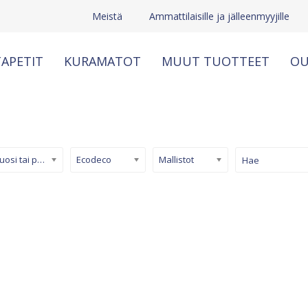
Meistä
Ammattilaisille ja jälleenmyyjille
APETIT
KURAMATOT
MUUT TUOTTEET
OU
Kuosi tai pinta
Ecodeco
Mallistot