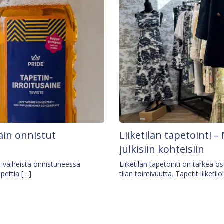
äin onnistut
Liiketilan tapetointi – 
julkisiin kohteisiin
ä vaiheista onnistuneessa
Liiketilan tapetointi on tärkeä 
apettia […]
tilan toimivuutta. Tapetit liiketilo