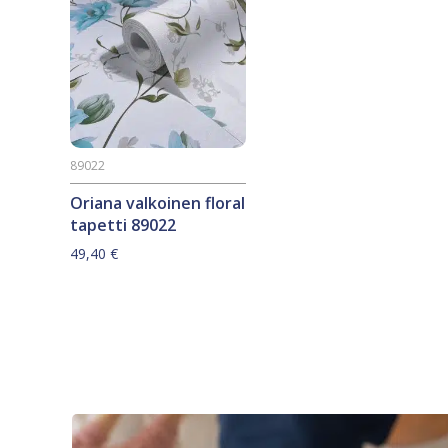
89022
Oriana valkoinen floral
tapetti 89022
49,40
€