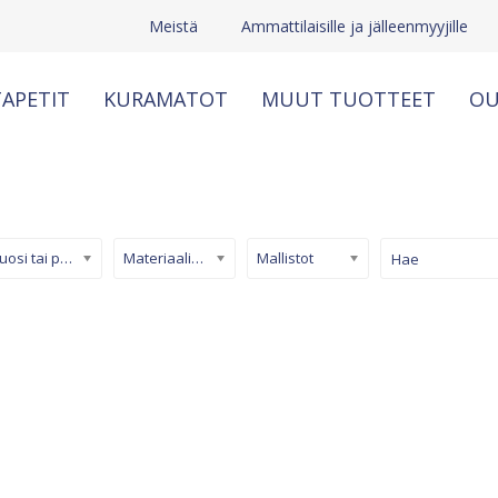
Meistä
Ammattilaisille ja jälleenmyyjille
APETIT
KURAMATOT
MUUT TUOTTEET
OU
Kuosi tai pinta
Materiaali/ tuotetyyppi
Mallistot