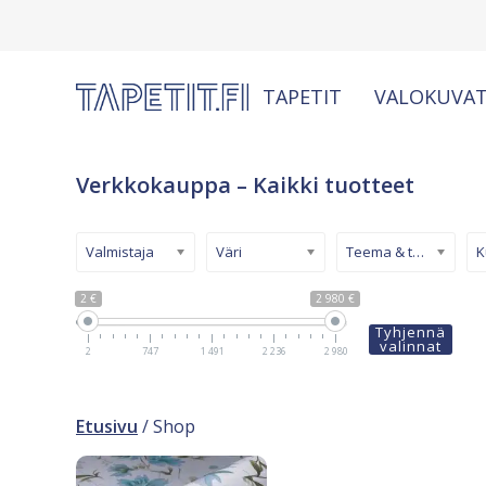
TAPETIT
VALOKUVAT
Verkkokauppa – Kaikki tuotteet
Valmistaja
Väri
Teema & tyyli
2 €
2 980 €
Tyhjennä
valinnat
2
747
1 491
2 236
2 980
Etusivu
/ Shop