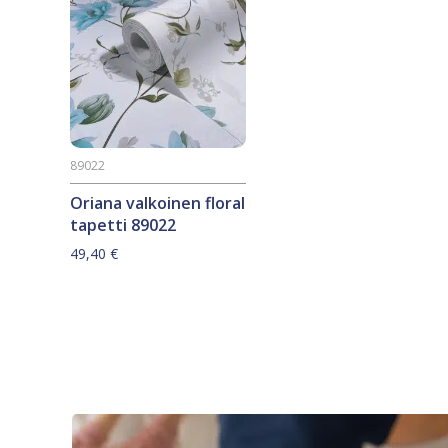
89022
Oriana valkoinen floral
tapetti 89022
49,40
€