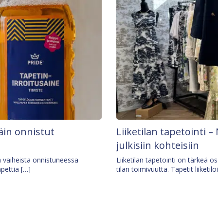
äin onnistut
Liiketilan tapetointi – 
julkisiin kohteisiin
ä vaiheista onnistuneessa
Liiketilan tapetointi on tärkeä 
apettia […]
tilan toimivuutta. Tapetit liiketilo