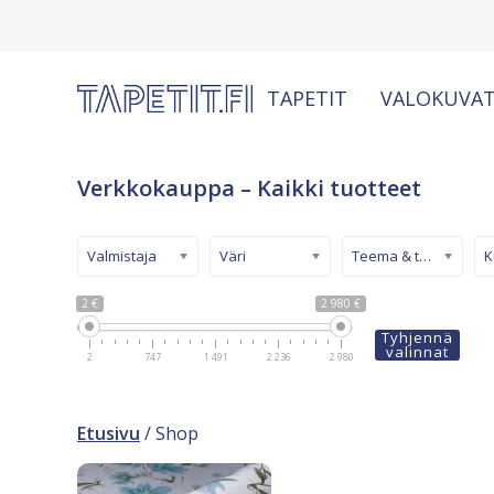
TAPETIT
VALOKUVAT
Verkkokauppa – Kaikki tuotteet
Valmistaja
Väri
Teema & tyyli
2 €
2 980 €
Tyhjennä
valinnat
2
747
1 491
2 236
2 980
Etusivu
/ Shop