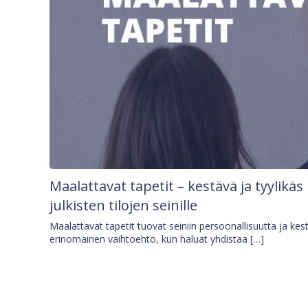
Maalattavat tapetit – kestävä ja tyylikäs
julkisten tilojen seinille
Maalattavat tapetit tuovat seiniin persoonallisuutta ja kes
erinomainen vaihtoehto, kun haluat yhdistää […]