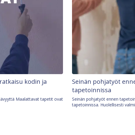
 ratkaisu kodin ja
Seinän pohjatyöt enne
tapetoinnissa
tävyyttä Maalattavat tapetit ovat
Seinän pohjatyöt ennen tapetoin
tapetoinnissa. Huolellisesti valm