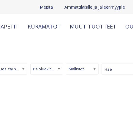
Meistä
Ammattilaisille ja jälleenmyyjille
APETIT
KURAMATOT
MUUT TUOTTEET
OU
Kuosi tai pinta
Paloluokiteltu tapetti
Mallistot