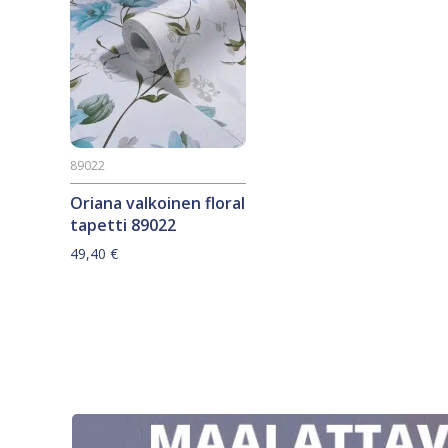
89022
Oriana valkoinen floral
tapetti 89022
49,40
€