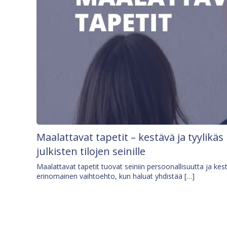
Maalattavat tapetit – kestävä ja tyylikäs
julkisten tilojen seinille
Maalattavat tapetit tuovat seiniin persoonallisuutta ja kes
erinomainen vaihtoehto, kun haluat yhdistää […]