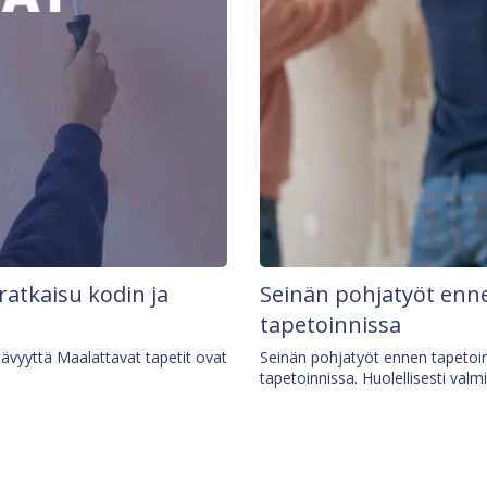
 ratkaisu kodin ja
Seinän pohjatyöt enne
tapetoinnissa
tävyyttä Maalattavat tapetit ovat
Seinän pohjatyöt ennen tapetoin
tapetoinnissa. Huolellisesti valm