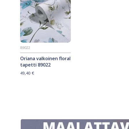
89022
Oriana valkoinen floral
tapetti 89022
49,40
€