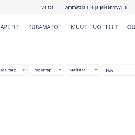
Meistä
Ammattilaisille ja jälleenmyyjille
APETIT
KURAMATOT
MUUT TUOTTEET
OU
Kuosi tai pinta
Paperitapetti
Mallistot