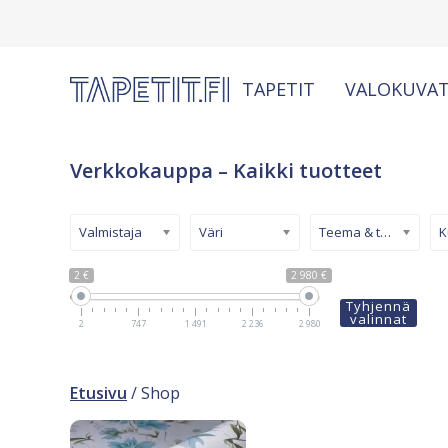
TAPETIT
VALOKUVAT
Verkkokauppa – Kaikki tuotteet
Valmistaja
Väri
Teema & tyyli
2 €
2 980 €
Tyhjennä
valinnat
2
747
1 491
2 236
2 980
Etusivu
/ Shop