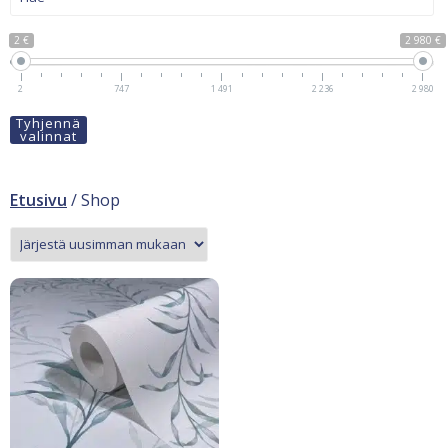
2 €
2 980 €
2
747
1 491
2 236
2 980
Tyhjennä
valinnat
Etusivu
/ Shop