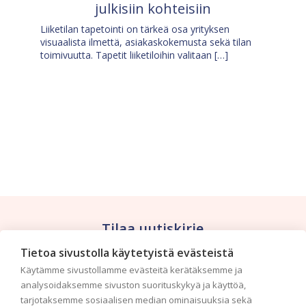
julkisiin kohteisiin
Liiketilan tapetointi on tärkeä osa yrityksen
visuaalista ilmettä, asiakaskokemusta sekä tilan
toimivuutta. Tapetit liiketiloihin valitaan […]
Tilaa uutiskirje
Tietoa sivustolla käytetyistä evästeistä
Haluaisitko nähdä uusimmat tapettimallistot heti
Käytämme sivustollamme evästeitä kerätäksemme ja
ensimmäisenä? Naputtele tiedot alas niin
analysoidaksemme sivuston suorituskykyä ja käyttöä,
pidämme sinut ajantasalla.
tarjotaksemme sosiaalisen median ominaisuuksia sekä