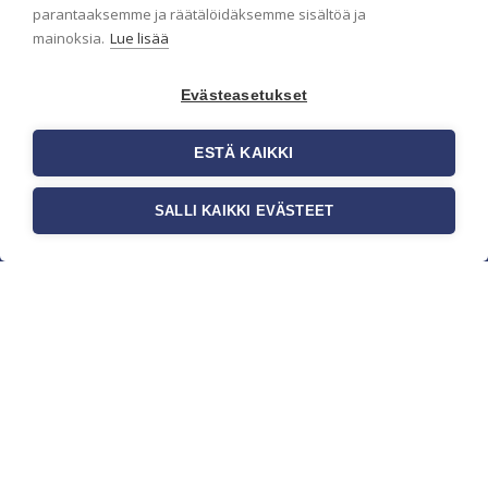
parantaaksemme ja räätälöidäksemme sisältöä ja
mainoksia.
Lue lisää
Evästeasetukset
ESTÄ KAIKKI
SALLI KAIKKI EVÄSTEET
c/o Suomen AM-Markkinointi Oy
Olemme kotimaisten tapettimarkkinoiden
edelläkävijänä ja tuomme kansainväliset
sisustus- ja tapettitrendit suomalaisiin koteihin.
Etsimme jatkuvasti uusia ideoita, inspiraatiota ja
trendejä kansainvälisiltä markkinoilta.
Rekisteriseloste
Toimitusehdot
Brandtool