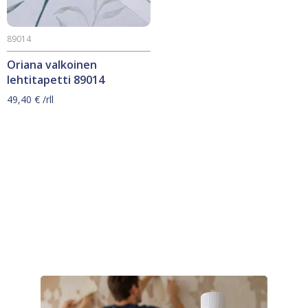
89014
Oriana valkoinen
lehtitapetti 89014
49,40
€
/rll