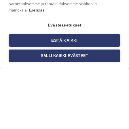
parantaaksemme ja räätälöidäksemme sisältöä ja
mainoksia.
Lue lisää
Evästeasetukset
ESTÄ KAIKKI
SALLI KAIKKI EVÄSTEET
c/o Suomen AM-Markkinointi Oy
Olemme kotimaisten tapettimarkkinoiden
edelläkävijänä ja tuomme kansainväliset
sisustus- ja tapettitrendit suomalaisiin koteihin.
Etsimme jatkuvasti uusia ideoita, inspiraatiota ja
trendejä kansainvälisiltä markkinoilta.
Rekisteriseloste
Toimitusehdot
Brandtool