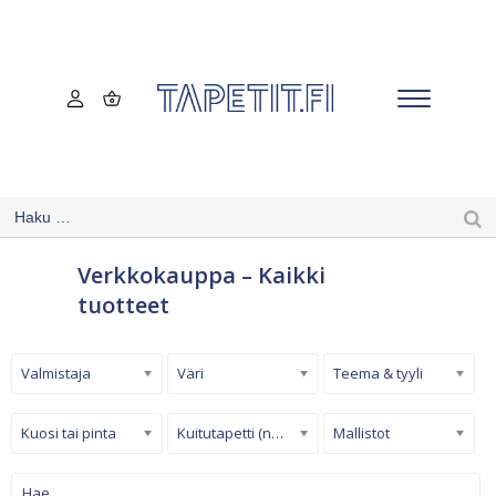
Verkkokauppa – Kaikki
tuotteet
Valmistaja
Väri
Teema & tyyli
Kuosi tai pinta
Kuitutapetti (non-woven)
Mallistot