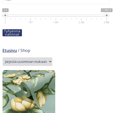
2 €
2 980 €
2
747
1 491
2 236
2 980
Tyhjennä
valinnat
Etusivu
/ Shop