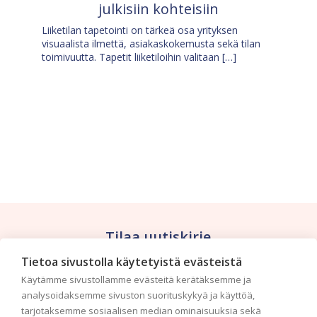
julkisiin kohteisiin
Liiketilan tapetointi on tärkeä osa yrityksen
visuaalista ilmettä, asiakaskokemusta sekä tilan
toimivuutta. Tapetit liiketiloihin valitaan […]
Tilaa uutiskirje
Tietoa sivustolla käytetyistä evästeistä
Haluaisitko nähdä uusimmat tapettimallistot heti
Käytämme sivustollamme evästeitä kerätäksemme ja
ensimmäisenä? Naputtele tiedot alas niin
analysoidaksemme sivuston suorituskykyä ja käyttöä,
pidämme sinut ajantasalla.
tarjotaksemme sosiaalisen median ominaisuuksia sekä