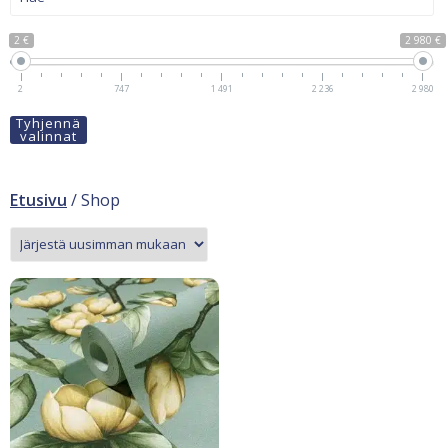
2 €
2 980 €
2
747
1 491
2 236
2 980
Tyhjennä
valinnat
Etusivu
/ Shop