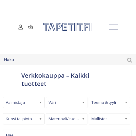
Verkkokauppa – Kaikki
tuotteet
Valmistaja
Väri
Teema & tyyli
Kuosi tai pinta
Materiaali/ tuotetyyppi
Mallistot