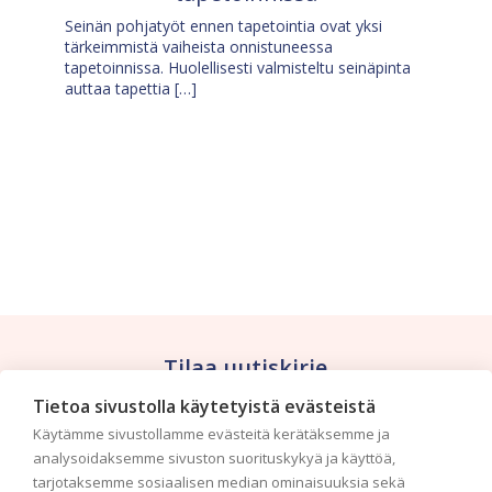
Seinän pohjatyöt ennen tapetointia ovat yksi
tärkeimmistä vaiheista onnistuneessa
tapetoinnissa. Huolellisesti valmisteltu seinäpinta
auttaa tapettia […]
Tilaa uutiskirje
Tietoa sivustolla käytetyistä evästeistä
Haluaisitko nähdä uusimmat tapettimallistot heti
Käytämme sivustollamme evästeitä kerätäksemme ja
ensimmäisenä? Naputtele tiedot alas niin
analysoidaksemme sivuston suorituskykyä ja käyttöä,
pidämme sinut ajantasalla.
tarjotaksemme sosiaalisen median ominaisuuksia sekä