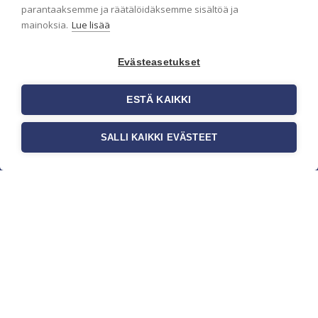
parantaaksemme ja räätälöidäksemme sisältöä ja
mainoksia.
Lue lisää
Evästeasetukset
ESTÄ KAIKKI
SALLI KAIKKI EVÄSTEET
c/o Suomen AM-Markkinointi Oy
Olemme kotimaisten tapettimarkkinoiden
edelläkävijänä ja tuomme kansainväliset
sisustus- ja tapettitrendit suomalaisiin koteihin.
Etsimme jatkuvasti uusia ideoita, inspiraatiota ja
trendejä kansainvälisiltä markkinoilta.
Rekisteriseloste
Toimitusehdot
Brandtool