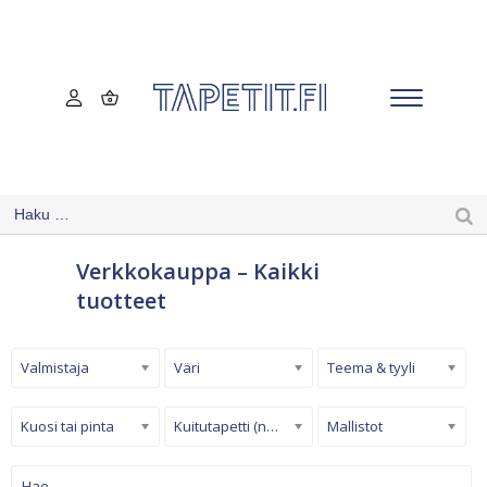
Verkkokauppa – Kaikki
tuotteet
Valmistaja
Väri
Teema & tyyli
Kuosi tai pinta
Kuitutapetti (non-woven)
Mallistot