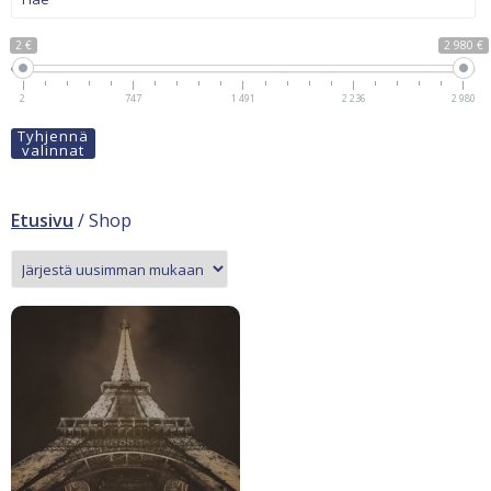
2 €
2 980 €
2
747
1 491
2 236
2 980
Tyhjennä
valinnat
Etusivu
/ Shop