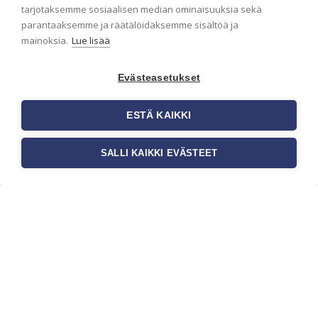
ensimmäisenä? Naputtele tiedot alas niin
tarjotaksemme sosiaalisen median ominaisuuksia sekä
pidämme sinut ajantasalla.
parantaaksemme ja räätälöidäksemme sisältöä ja
mainoksia.
Lue lisää
Evästeasetukset
ESTÄ KAIKKI
SALLI KAIKKI EVÄSTEET
c/o Suomen AM-Markkinointi Oy
Olemme kotimaisten tapettimarkkinoiden
edelläkävijänä ja tuomme kansainväliset
sisustus- ja tapettitrendit suomalaisiin koteihin.
Etsimme jatkuvasti uusia ideoita, inspiraatiota ja