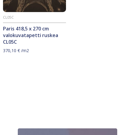
CL05C
Paris 418,5 x 270 cm
valokuvatapetti ruskea
CL05C
370,10
€
/m2