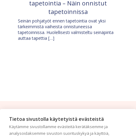
tapetointia – Näin onnistut
tapetoinnissa
Seinän pohjatyöt ennen tapetointia ovat yksi
tärkeimmistä vaiheista onnistuneessa
tapetoinnissa. Huolellisesti valmisteltu seinäpinta
auttaa tapettia […]
Tilaa uutiskirje
Tietoa sivustolla käytetyistä evästeistä
Käytämme sivustollamme evästeitä kerätäksemme ja
Haluaisitko nähdä uusimmat tapettimallistot heti
analysoidaksemme sivuston suorituskykyä ja käyttöä,