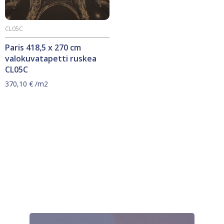
CL05C
Paris 418,5 x 270 cm
valokuvatapetti ruskea
CL05C
370,10
€
/m2