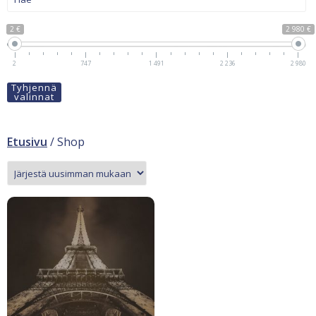
2 €
2 980 €
2
747
1 491
2 236
2 980
Tyhjennä
valinnat
Etusivu
/ Shop