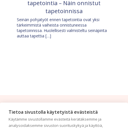
tapetointia – Näin onnistut
tapetoinnissa
Seinän pohjatyöt ennen tapetointia ovat yksi
tärkeimmistä vaiheista onnistuneessa
tapetoinnissa. Huolellisesti valmisteltu seinäpinta
auttaa tapettia […]
Tilaa uutiskirje
Tietoa sivustolla käytetyistä evästeistä
Käytämme sivustollamme evästeitä kerätäksemme ja
Haluaisitko nähdä uusimmat tapettimallistot heti
analysoidaksemme sivuston suorituskykyä ja käyttöä,