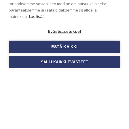
ensimmäisenä? Naputtele tiedot alas niin
tarjotaksemme sosiaalisen median ominaisuuksia sekä
pidämme sinut ajantasalla.
parantaaksemme ja räätälöidäksemme sisältöä ja
mainoksia.
Lue lisää
Evästeasetukset
ESTÄ KAIKKI
SALLI KAIKKI EVÄSTEET
c/o Suomen AM-Markkinointi Oy
Olemme kotimaisten tapettimarkkinoiden
edelläkävijänä ja tuomme kansainväliset
sisustus- ja tapettitrendit suomalaisiin koteihin.
Etsimme jatkuvasti uusia ideoita, inspiraatiota ja