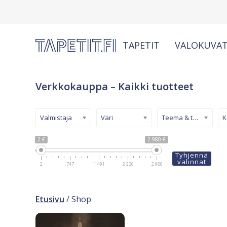
TAPETIT
VALOKUVAT
Verkkokauppa – Kaikki tuotteet
Valmistaja
Väri
Teema & tyyli
2 €
2 980 €
Tyhjennä
valinnat
2
747
1 491
2 236
2 980
Etusivu
/ Shop