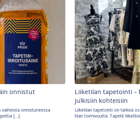
äin onnistut
Liiketilan tapetointi – 
julkisiin kohteisiin
ä vaiheista onnistuneessa
Liiketilan tapetointi on tärkeä 
apettia […]
tilan toimivuutta. Tapetit liiketilo