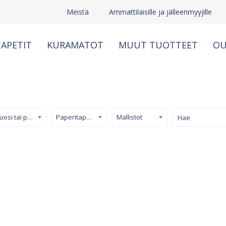
Meistä
Ammattilaisille ja jälleenmyyjille
APETIT
KURAMATOT
MUUT TUOTTEET
OU
Kuosi tai pinta
Paperitapetti
Mallistot