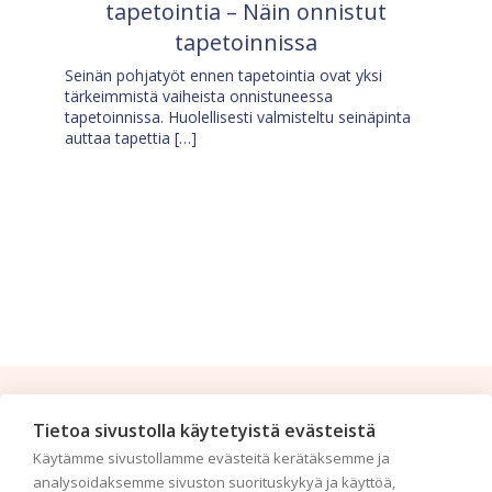
tapetointia – Näin onnistut
tapetoinnissa
Seinän pohjatyöt ennen tapetointia ovat yksi
tärkeimmistä vaiheista onnistuneessa
tapetoinnissa. Huolellisesti valmisteltu seinäpinta
auttaa tapettia […]
Tilaa uutiskirje
Tietoa sivustolla käytetyistä evästeistä
Käytämme sivustollamme evästeitä kerätäksemme ja
Haluaisitko nähdä uusimmat tapettimallistot heti
analysoidaksemme sivuston suorituskykyä ja käyttöä,