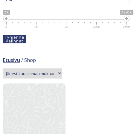
2 €
2 980 €
2
747
1 491
2 236
2 980
Tyhjennä
valinnat
Etusivu
/ Shop