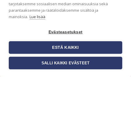
ensimmäisenä? Naputtele tiedot alas niin
tarjotaksemme sosiaalisen median ominaisuuksia sekä
pidämme sinut ajantasalla.
parantaaksemme ja räätälöidäksemme sisältöä ja
mainoksia.
Lue lisää
Evästeasetukset
ESTÄ KAIKKI
SALLI KAIKKI EVÄSTEET
c/o Suomen AM-Markkinointi Oy
Olemme kotimaisten tapettimarkkinoiden
edelläkävijänä ja tuomme kansainväliset
sisustus- ja tapettitrendit suomalaisiin koteihin.
Etsimme jatkuvasti uusia ideoita, inspiraatiota ja