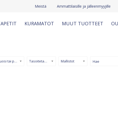
Meistä
Ammattilaisille ja jälleenmyyjille
APETIT
KURAMATOT
MUUT TUOTTEET
OU
Kuosi tai pinta
Tasoitetapetti
Mallistot