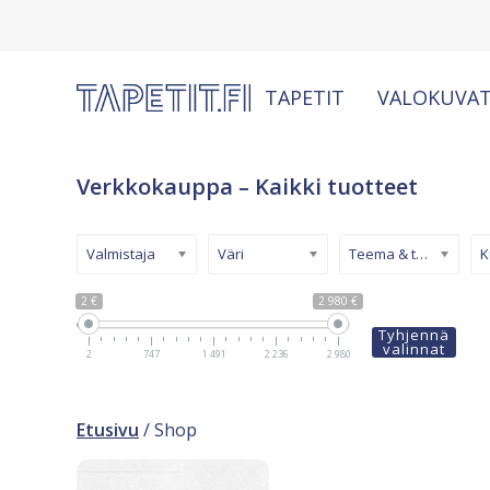
TAPETIT
VALOKUVAT
Verkkokauppa – Kaikki tuotteet
Valmistaja
Väri
Teema & tyyli
2 €
2 980 €
Tyhjennä
valinnat
2
747
1 491
2 236
2 980
Etusivu
/ Shop