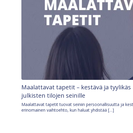
Maalattavat tapetit – kestävä ja tyylikäs
julkisten tilojen seinille
Maalattavat tapetit tuovat seiniin persoonallisuutta ja kes
erinomainen vaihtoehto, kun haluat yhdistää […]