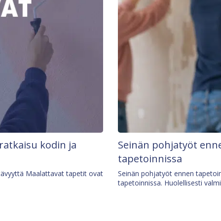
 ratkaisu kodin ja
Seinän pohjatyöt enne
tapetoinnissa
tävyyttä Maalattavat tapetit ovat
Seinän pohjatyöt ennen tapetoin
tapetoinnissa. Huolellisesti valm