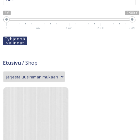
2 €
2 980 €
2
747
1 491
2 236
2 980
Tyhjennä
valinnat
Etusivu
/ Shop