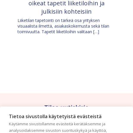
oikeat tapetit liiketiloihin ja
julkisiin kohteisiin
Liiketilan tapetointi on tärkeä osa yrityksen
visuaalista ilmettä, asiakaskokemusta sekä tilan
toimivuutta. Tapetit liiketiloihin valitaan […]
Tilaa uutiskirje
Tietoa sivustolla käytetyistä evästeistä
Haluaisitko nähdä uusimmat tapettimallistot heti
Käytämme sivustollamme evästeitä kerätäksemme ja
ensimmäisenä? Naputtele tiedot alas niin
analysoidaksemme sivuston suorituskykyä ja käyttöä,