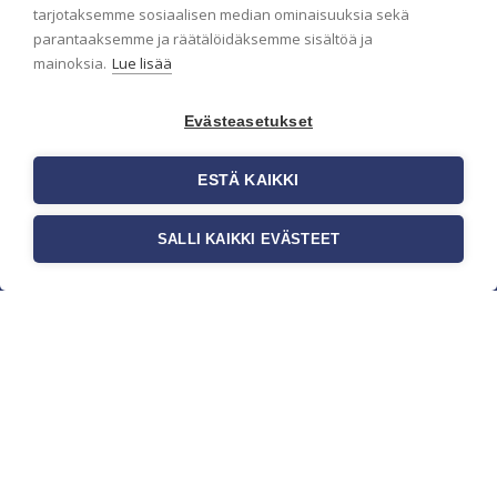
pidämme sinut ajantasalla.
tarjotaksemme sosiaalisen median ominaisuuksia sekä
parantaaksemme ja räätälöidäksemme sisältöä ja
mainoksia.
Lue lisää
Evästeasetukset
ESTÄ KAIKKI
SALLI KAIKKI EVÄSTEET
c/o Suomen AM-Markkinointi Oy
Olemme kotimaisten tapettimarkkinoiden
edelläkävijänä ja tuomme kansainväliset
sisustus- ja tapettitrendit suomalaisiin koteihin.
Etsimme jatkuvasti uusia ideoita, inspiraatiota ja
trendejä kansainvälisiltä markkinoilta.