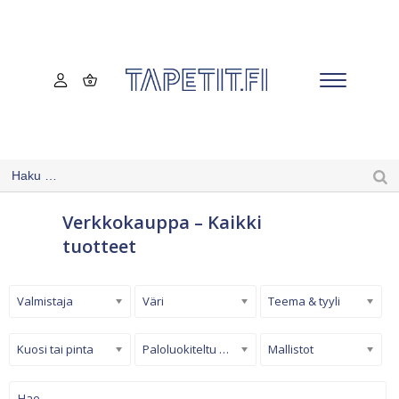
Verkkokauppa – Kaikki
tuotteet
Valmistaja
Väri
Teema & tyyli
Kuosi tai pinta
Paloluokiteltu tapetti
Mallistot