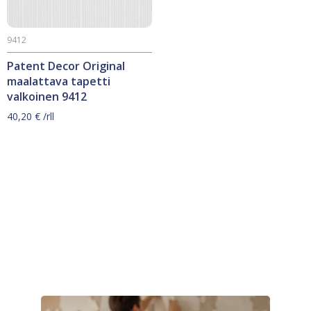
9412
Patent Decor Original
maalattava tapetti
valkoinen 9412
40,20
€
/rll