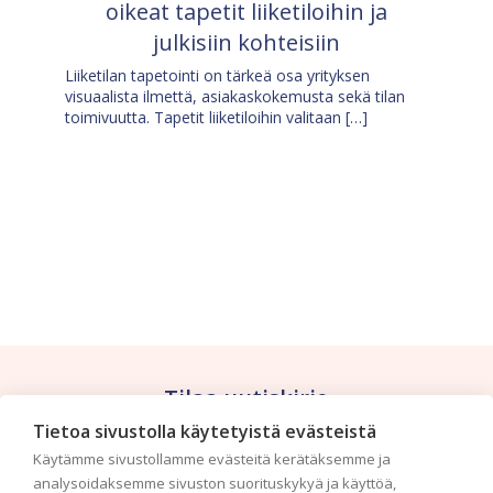
oikeat tapetit liiketiloihin ja
julkisiin kohteisiin
Liiketilan tapetointi on tärkeä osa yrityksen
visuaalista ilmettä, asiakaskokemusta sekä tilan
toimivuutta. Tapetit liiketiloihin valitaan […]
Tilaa uutiskirje
Tietoa sivustolla käytetyistä evästeistä
Haluaisitko nähdä uusimmat tapettimallistot heti
Käytämme sivustollamme evästeitä kerätäksemme ja
ensimmäisenä? Naputtele tiedot alas niin
analysoidaksemme sivuston suorituskykyä ja käyttöä,