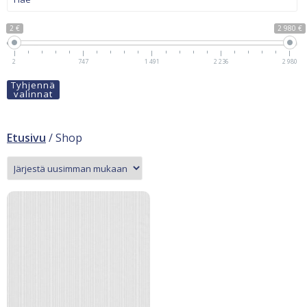
2 €
2 980 €
2
747
1 491
2 236
2 980
Tyhjennä
valinnat
Etusivu
/ Shop