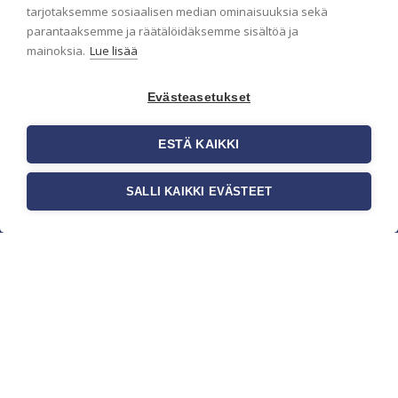
pidämme sinut ajantasalla.
tarjotaksemme sosiaalisen median ominaisuuksia sekä
parantaaksemme ja räätälöidäksemme sisältöä ja
mainoksia.
Lue lisää
Evästeasetukset
ESTÄ KAIKKI
SALLI KAIKKI EVÄSTEET
c/o Suomen AM-Markkinointi Oy
Olemme kotimaisten tapettimarkkinoiden
edelläkävijänä ja tuomme kansainväliset
sisustus- ja tapettitrendit suomalaisiin koteihin.
Etsimme jatkuvasti uusia ideoita, inspiraatiota ja
trendejä kansainvälisiltä markkinoilta.