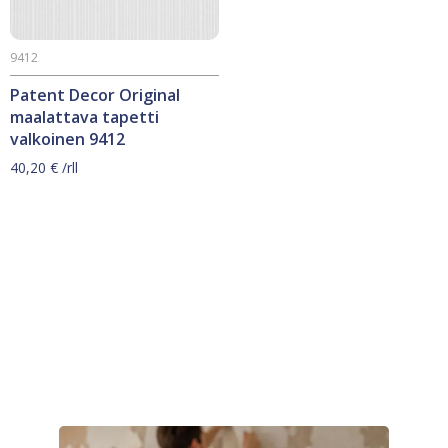
9412
Patent Decor Original
maalattava tapetti
valkoinen 9412
40,20
€
/rll