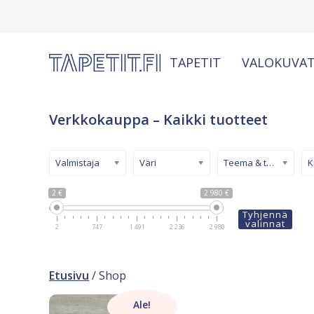
TAPETIT
VALOKUVAT
Verkkokauppa – Kaikki tuotteet
Valmistaja
Väri
Teema & tyyli
2 €
2 980 €
Tyhjennä
valinnat
2
747
1 491
2 236
2 980
Etusivu
/ Shop
Ale!