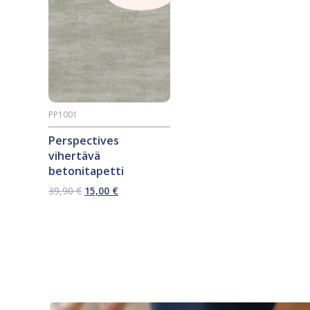
PP1001
Perspectives
vihertävä
betonitapetti
Alkuperäinen
Nykyinen
39,90
€
15,00
€
hinta
hinta
oli:
on:
39,90 €.
15,00 €.