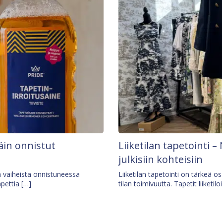
äin onnistut
Liiketilan tapetointi – 
julkisiin kohteisiin
ä vaiheista onnistuneessa
Liiketilan tapetointi on tärkeä 
apettia […]
tilan toimivuutta. Tapetit liiketilo