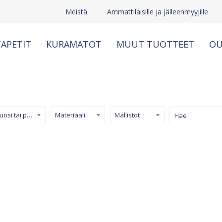
Meistä
Ammattilaisille ja jälleenmyyjille
APETIT
KURAMATOT
MUUT TUOTTEET
OU
Kuosi tai pinta
Materiaali/ tuotetyyppi
Mallistot