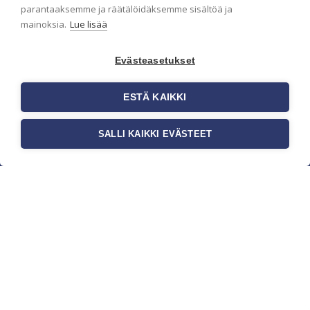
parantaaksemme ja räätälöidäksemme sisältöä ja
mainoksia.
Lue lisää
Evästeasetukset
ESTÄ KAIKKI
SALLI KAIKKI EVÄSTEET
c/o Suomen AM-Markkinointi Oy
Olemme kotimaisten tapettimarkkinoiden
edelläkävijänä ja tuomme kansainväliset
sisustus- ja tapettitrendit suomalaisiin koteihin.
Etsimme jatkuvasti uusia ideoita, inspiraatiota ja
trendejä kansainvälisiltä markkinoilta.
Rekisteriseloste
Toimitusehdot
Brandtool