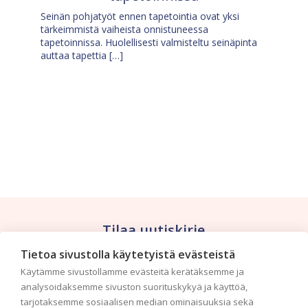
Seinän pohjatyöt ennen tapetointia ovat yksi
tärkeimmistä vaiheista onnistuneessa
tapetoinnissa. Huolellisesti valmisteltu seinäpinta
auttaa tapettia […]
Tilaa uutiskirje
Tietoa sivustolla käytetyistä evästeistä
Haluaisitko nähdä uusimmat tapettimallistot heti
Käytämme sivustollamme evästeitä kerätäksemme ja
ensimmäisenä? Naputtele tiedot alas niin
analysoidaksemme sivuston suorituskykyä ja käyttöä,
pidämme sinut ajantasalla.
tarjotaksemme sosiaalisen median ominaisuuksia sekä