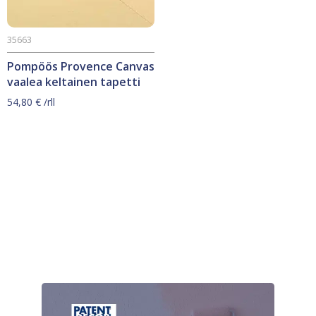
35663
Pompöös Provence Canvas
vaalea keltainen tapetti
54,80
€
/rll