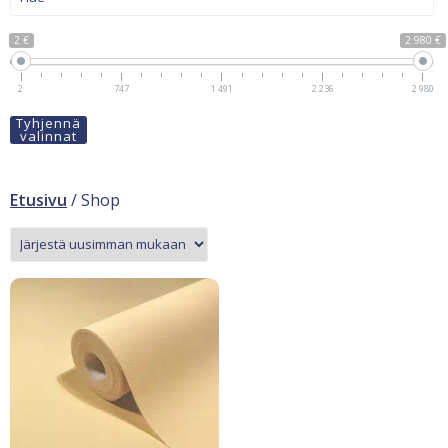
2 €
2 980 €
2
747
1 491
2 236
2 980
Tyhjennä
valinnat
Etusivu
/ Shop