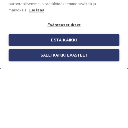
parantaaksemme ja räätälöidäksemme sisältöä ja
mainoksia.
Lue lisää
Evästeasetukset
ESTÄ KAIKKI
SALLI KAIKKI EVÄSTEET
c/o Suomen AM-Markkinointi Oy
Olemme kotimaisten tapettimarkkinoiden
edelläkävijänä ja tuomme kansainväliset
sisustus- ja tapettitrendit suomalaisiin koteihin.
Etsimme jatkuvasti uusia ideoita, inspiraatiota ja
trendejä kansainvälisiltä markkinoilta.
Rekisteriseloste
Toimitusehdot
Brandtool