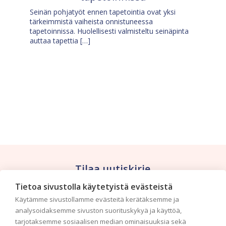
Seinän pohjatyöt ennen tapetointia ovat yksi
tärkeimmistä vaiheista onnistuneessa
tapetoinnissa. Huolellisesti valmisteltu seinäpinta
auttaa tapettia […]
Tilaa uutiskirje
Tietoa sivustolla käytetyistä evästeistä
Haluaisitko nähdä uusimmat tapettimallistot heti
Käytämme sivustollamme evästeitä kerätäksemme ja
ensimmäisenä? Naputtele tiedot alas niin
analysoidaksemme sivuston suorituskykyä ja käyttöä,
pidämme sinut ajantasalla.
tarjotaksemme sosiaalisen median ominaisuuksia sekä