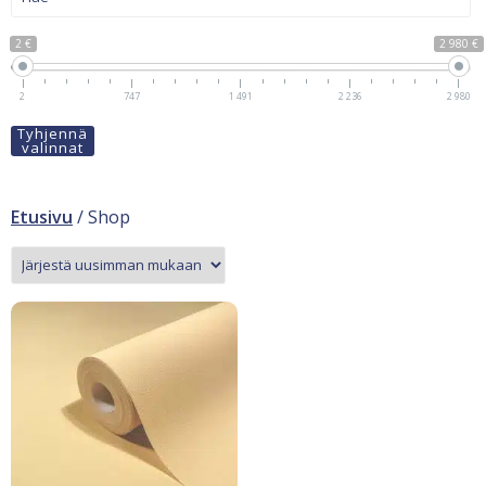
2 €
2 980 €
2
747
1 491
2 236
2 980
Tyhjennä
valinnat
Etusivu
/ Shop