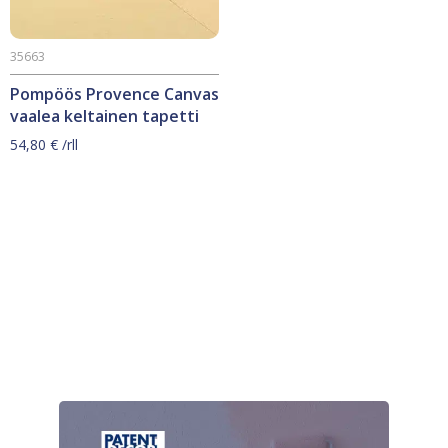
35663
Pompöös Provence Canvas
vaalea keltainen tapetti
54,80
€
/rll