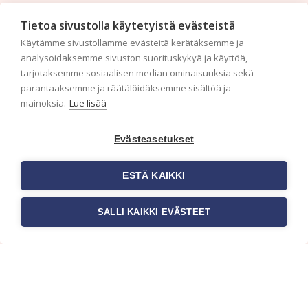
Tilaa uutiskirje
Tietoa sivustolla käytetyistä evästeistä
Käytämme sivustollamme evästeitä kerätäksemme ja
Haluaisitko nähdä uusimmat tapettimallistot heti
analysoidaksemme sivuston suorituskykyä ja käyttöä,
ensimmäisenä? Naputtele tiedot alas niin
tarjotaksemme sosiaalisen median ominaisuuksia sekä
pidämme sinut ajantasalla.
parantaaksemme ja räätälöidäksemme sisältöä ja
mainoksia.
Lue lisää
Evästeasetukset
ESTÄ KAIKKI
SALLI KAIKKI EVÄSTEET
c/o Suomen AM-Markkinointi Oy