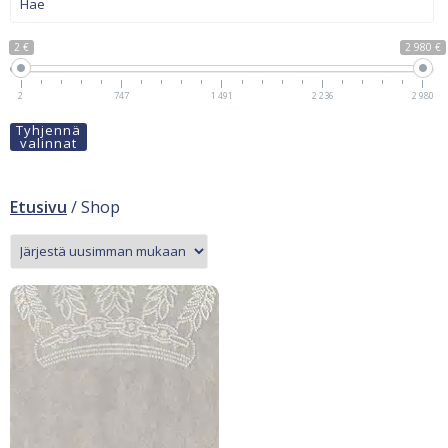
2 €
2 980 €
2
747
1 491
2 236
2 980
Tyhjennä
valinnat
Etusivu
/ Shop