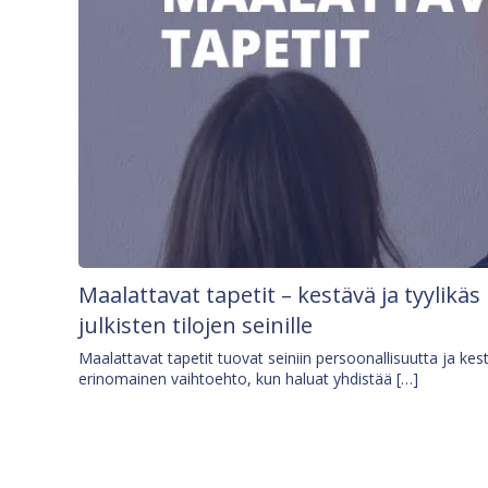
Maalattavat tapetit – kestävä ja tyylikäs
julkisten tilojen seinille
Maalattavat tapetit tuovat seiniin persoonallisuutta ja kes
erinomainen vaihtoehto, kun haluat yhdistää […]