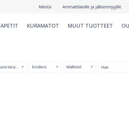
Meistä
Ammattilaisille ja jälleenmyyjille
APETIT
KURAMATOT
MUUT TUOTTEET
OU
Kuosi tai pinta
Ecodeco
Mallistot