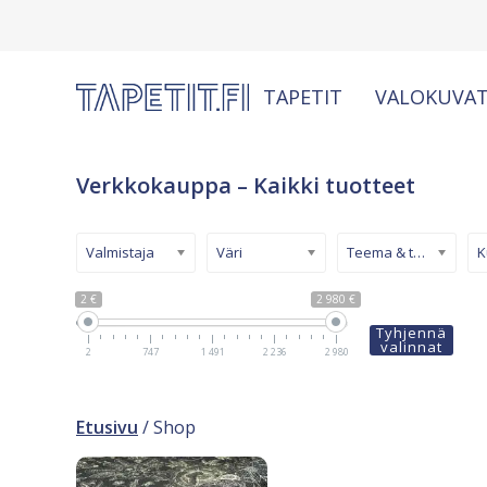
TAPETIT
VALOKUVAT
Verkkokauppa – Kaikki tuotteet
Valmistaja
Väri
Teema & tyyli
2 €
2 980 €
Tyhjennä
valinnat
2
747
1 491
2 236
2 980
Etusivu
/ Shop