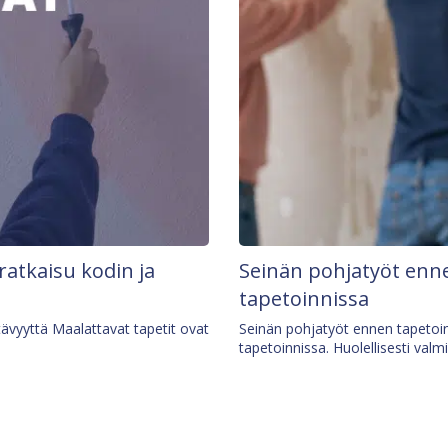
 ratkaisu kodin ja
Seinän pohjatyöt enne
tapetoinnissa
tävyyttä Maalattavat tapetit ovat
Seinän pohjatyöt ennen tapetoin
tapetoinnissa. Huolellisesti valm