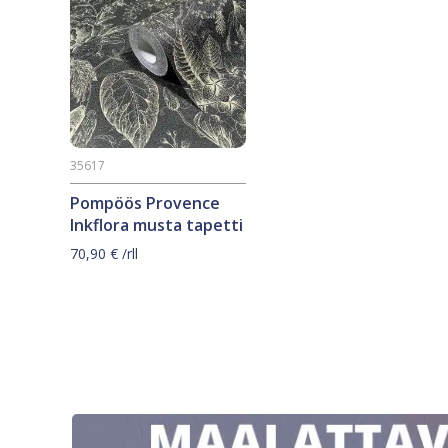
35617
Pompöös Provence
Inkflora musta tapetti
70,90
€
/rll