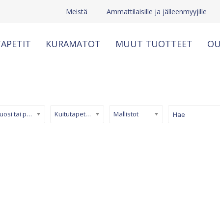
Meistä
Ammattilaisille ja jälleenmyyjille
APETIT
KURAMATOT
MUUT TUOTTEET
OU
Kuosi tai pinta
Kuitutapetti (non-woven)
Mallistot