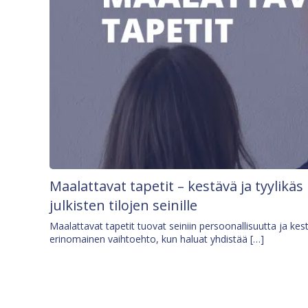
Maalattavat tapetit – kestävä ja tyylikäs
julkisten tilojen seinille
Maalattavat tapetit tuovat seiniin persoonallisuutta ja kes
erinomainen vaihtoehto, kun haluat yhdistää […]