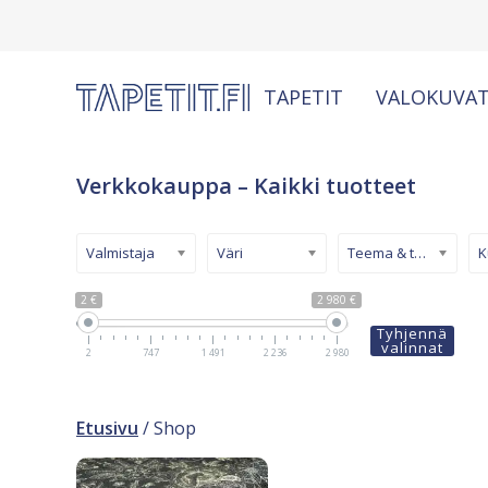
TAPETIT
VALOKUVAT
Verkkokauppa – Kaikki tuotteet
Valmistaja
Väri
Teema & tyyli
2 €
2 980 €
Tyhjennä
valinnat
2
747
1 491
2 236
2 980
Etusivu
/ Shop