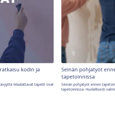
 ratkaisu kodin ja
Seinän pohjatyöt enne
tapetoinnissa
tävyyttä Maalattavat tapetit ovat
Seinän pohjatyöt ennen tapetoin
tapetoinnissa. Huolellisesti valm