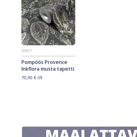
35617
Pompöös Provence
Inkflora musta tapetti
70,90
€
/rll